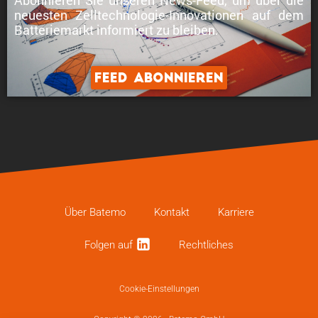
neuesten Zelltechnologie-Innovationen
auf dem
Batteriemarkt informiert zu bleiben.
Feed abonnieren
Über Batemo
Kontakt
Karriere
Folgen auf
Recht­li­ches
Cookie-Einstellungen