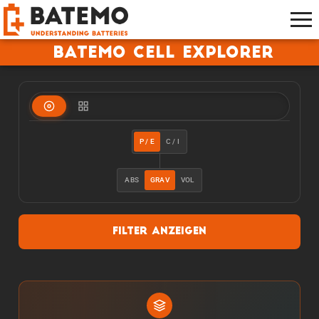
Batemo Cell Explorer
P / E
C / I
ABS
GRAV
VOL
Filter anzeigen