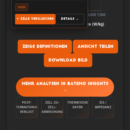
18650
+ Zelle vergleichen
Details →
Zeige Definitionen
Ansicht teilen
Download Bild
Kapazitaet:
Die Kapazitaet wird gemessen, indem die Zelle
Mehr Analysen in Batemo Insights
bei einer Raumtemperatur von 25°C von 100 %
→
mit einem konstanten Strom C/10 entladen wird,
bis die untere Spannungsgrenze erreicht ist.
POST-
ZELL-ZU-
THERMISCHE
EIS /
FORMATIONS-
ZELL-
DATEN
IMPEDANZ
Energie:
VERLUST
ABWEICHUNG
Die Energie wird gemessen, indem die Zelle bei
einer Umgebungstemperatur von 25°C von 100