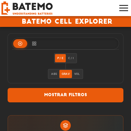
Batemo Cell Explorer
P / E
C / I
ABS
GRAV
VOL
Mostrar filtros