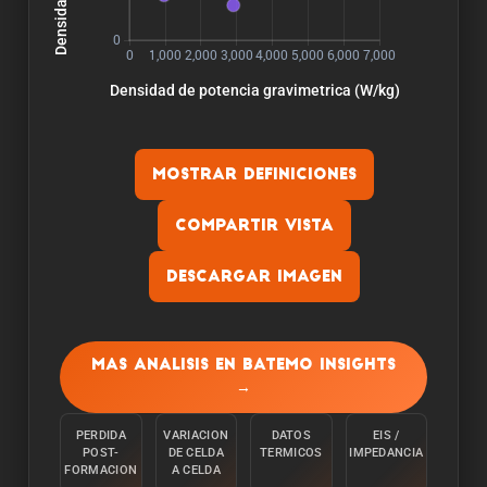
Mostrar definiciones
Compartir vista
Descargar imagen
Capacidad:
La capacidad se mide descargando la celula a
Mas analisis en Batemo Insights
una temperatura ambiente de 25°C desde el
→
100% con una corriente constante C/10 hasta
alcanzar el limite inferior de tension.
PERDIDA
VARIACION
DATOS
EIS /
POST-
DE CELDA
TERMICOS
IMPEDANCIA
Energia:
FORMACION
A CELDA