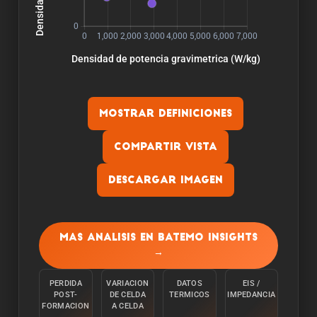
Mostrar definiciones
Compartir vista
Descargar imagen
Capacidad:
La capacidad se mide descargando la celula a
Mas analisis en Batemo Insights
una temperatura ambiente de 25°C desde el
→
100% con una corriente constante C/10 hasta
alcanzar el limite inferior de tension.
PERDIDA
VARIACION
DATOS
EIS /
POST-
DE CELDA
TERMICOS
IMPEDANCIA
Energia:
FORMACION
A CELDA