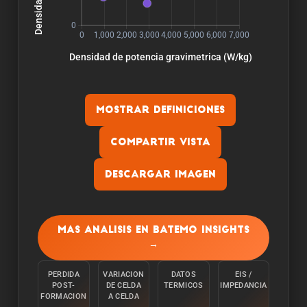
Mostrar definiciones
Compartir vista
Descargar imagen
Capacidad:
La capacidad se mide descargando la celula a
Mas analisis en Batemo Insights
una temperatura ambiente de 25°C desde el
→
100% con una corriente constante C/10 hasta
alcanzar el limite inferior de tension.
PERDIDA
VARIACION
DATOS
EIS /
POST-
DE CELDA
TERMICOS
IMPEDANCIA
Energia:
FORMACION
A CELDA