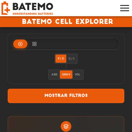
Batemo Cell Explorer
P / E
C / I
ABS
GRAV
VOL
Mostrar filtros