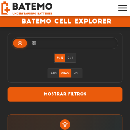
Batemo Cell Explorer
P / E
C / I
ABS
GRAV
VOL
Mostrar filtros