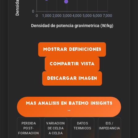
Mostrar definiciones
Compartir vista
Descargar imagen
Capacidad:
La capacidad se mide descargando la celula a
Mas analisis en Batemo Insights
una temperatura ambiente de 25°C desde el
→
100% con una corriente constante C/10 hasta
alcanzar el limite inferior de tension.
PERDIDA
VARIACION
DATOS
EIS /
POST-
DE CELDA
TERMICOS
IMPEDANCIA
Energia:
FORMACION
A CELDA