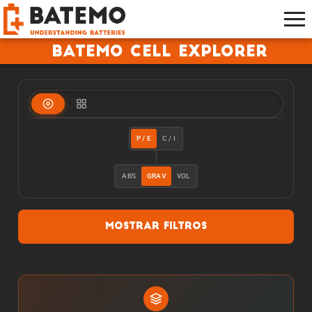
Batemo Cell Explorer
P / E
C / I
ABS
GRAV
VOL
Mostrar filtros