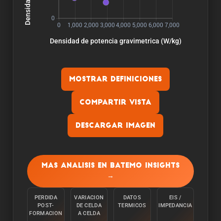
Mostrar definiciones
Compartir vista
Descargar imagen
Capacidad:
La capacidad se mide descargando la celula a
Mas analisis en Batemo Insights
una temperatura ambiente de 25°C desde el
→
100% con una corriente constante C/10 hasta
alcanzar el limite inferior de tension.
PERDIDA
VARIACION
DATOS
EIS /
POST-
DE CELDA
TERMICOS
IMPEDANCIA
Energia:
FORMACION
A CELDA