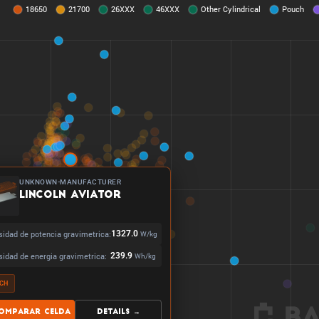
UNKNOWN-MANUFACTURER
Lincoln Aviator
idad de potencia gravimetrica:
1327.0
W/kg
idad de energia gravimetrica:
239.9
Wh/kg
CH
omparar celda
Details →