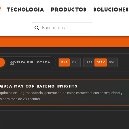
Tecno­logia
Productos
Soluciones
P / E
C / I
ABS
GRAV
VOL
R
VISTA BIBLIOTECA
OQUEA MAS CON BATEMO INSIGHTS
 quimica celular, impedancia, generacion de calor, caracteristicas de seguridad y
 para mas de 280 celdas