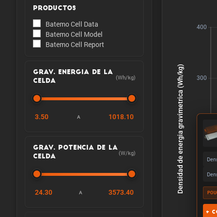
PRODUCTOS
Batemo Cell Data
Batemo Cell Model
Batemo Cell Report
GRAV. ENERGIA DE LA
(Wh/kg)
CELDA
3.50
1018.10
A
GRAV. POTENCIA DE LA
(W/kg)
CELDA
Dens
Dens
24.30
3573.40
A
POU
+ C