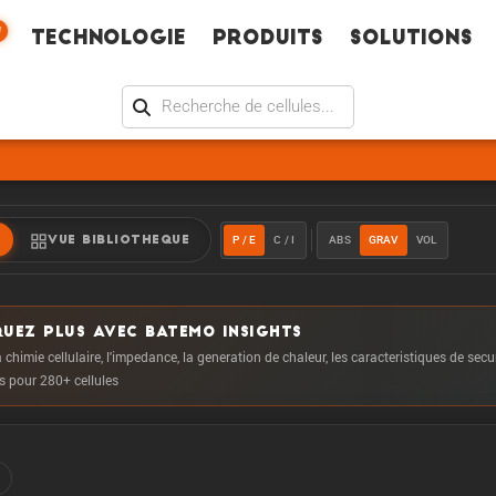
W
Technologie
Produits
Solutions
P / E
C / I
ABS
GRAV
VOL
VUE BIBLIOTHEQUE
UEZ PLUS AVEC BATEMO INSIGHTS
 chimie cellulaire, l'impedance, la generation de chaleur, les caracteristiques de secu
us pour 280+ cellules