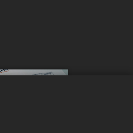
0 / 5
Effacer
Comparer maintenant
 rester
é ?
à jour !
ités pour rester informé