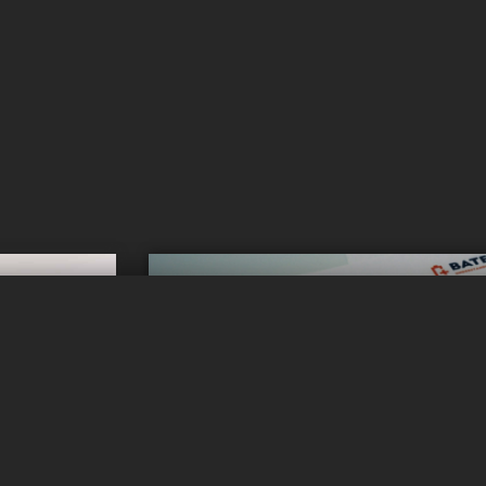
Vous voulez
l ?
inform
Obtenez des mises 
r !
Abonnez-vous à notre flux d'actual
llule dans