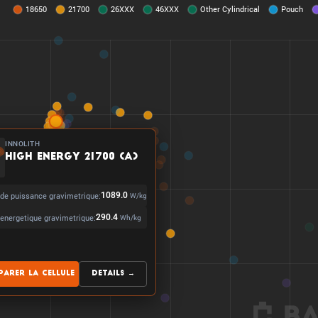
INNOLITH
High Energy 21700 (A)
 de puissance gravimetrique:
1089.0
W/kg
 energetique gravimetrique:
290.4
Wh/kg
arer la cellule
Details →