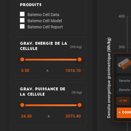
PRODUITS
Batemo Cell Data
Batemo Cell Model
Batemo Cell Report
GRAV. ENERGIE DE LA
(Wh/kg)
CELLULE
3.50
1018.10
A
Densite
Densite
GRAV. PUISSANCE DE
(W/kg)
LA CELLULE
21700
+ Comp
24.30
3573.40
A