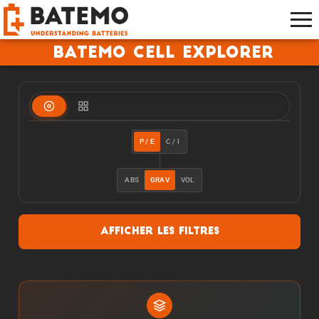
Batemo Cell Explorer
P / E
C / I
ABS
GRAV
VOL
Afficher les filtres