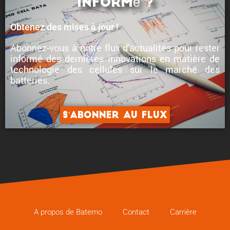
informé ?
Obtenez des mises à jour !
Abonnez-vous à notre flux d'actualités pour rester
informé des
dernières innovations en matière de
technologie des cellules
sur le marché des
batteries.
S'abonner au flux
A propos de Batemo
Contact
Carrière