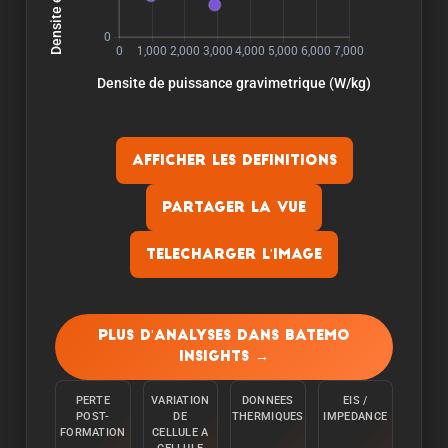
Afficher les definitions
Partager la vue
Telecharger l'image
Capacite:
La capacite est mesuree en dechargeant la
Plus d'analyses dans Batemo
cellule a une temperature ambiante de 25°C a
Insights →
partir de 100% avec un courant constant C/10
jusqu'a ce que la limite inferieure de tension soit
PERTE
VARIATION
DONNEES
EIS /
atteinte.
POST-
DE
THERMIQUES
IMPEDANCE
FORMATION
CELLULE A