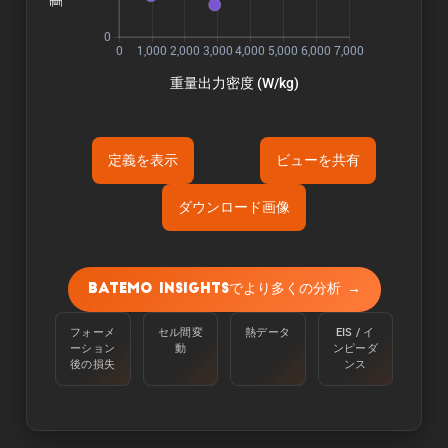
定義を表示
ビューを共有
ダウンロード画像
Õ«ÜÕôí:
容量は、周囲温度25℃で、100%から定電流
Batemo Insightsでより多くの分析 →
C/10で下限電圧に達するまで放電させて測定す
る。
フォーメ
セル間変
熱データ
EIS / イ
ーション
動
ンピーダ
Òé¿ÒâìÒâ½Òé«Òâ╝:
後の損失
ンス
エネルギーは、周囲温度25℃のセルを100％か
らC/10の定電流で下限電圧に達するまで放電さ
せることで測定される。