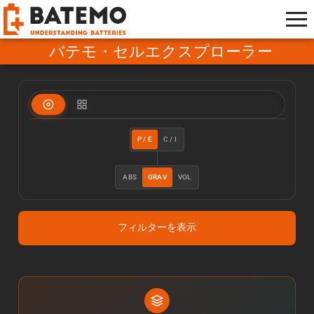
バテモ・セルエクスプローラー
P / E
C / I
ABS
GRAV
VOL
フィルターを表示