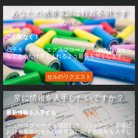
ÒâæÒâ»Òâ╝:
あなたの携帯電話は行方不明です
ピーク電力はセルが5分間供給できる電力であ
か？
る。
ご心配なく！
þÅ¥Õ£¿:
ピーク電流は、セルが5分間供給できる電流であ
バテモ・セル・エクスプローラーにあなたのセル
る。
をできるだけ早く入れるよう最善を尽くします。
セルのリクエスト
常に情報を入手したいですか？
最新情報を入手する
ニュースフィードを購読して、バッテリー市場に
おける
最新のセル技術革新に関する
情報を入手し
ましょう。