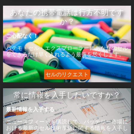
ÒâæÒâ»Òâ╝:
あなたの携帯電話は行方不明です
ピーク電力はセルが5分間供給できる電力であ
か？
る。
ご心配なく！
þÅ¥Õ£¿:
ピーク電流は、セルが5分間供給できる電流であ
バテモ・セル・エクスプローラーにあなたのセル
る。
をできるだけ早く入れるよう最善を尽くします。
セルのリクエスト
常に情報を入手したいですか？
最新情報を入手する
ニュースフィードを購読して、バッテリー市場に
おける
最新のセル技術革新に関する
情報を入手し
ましょう。