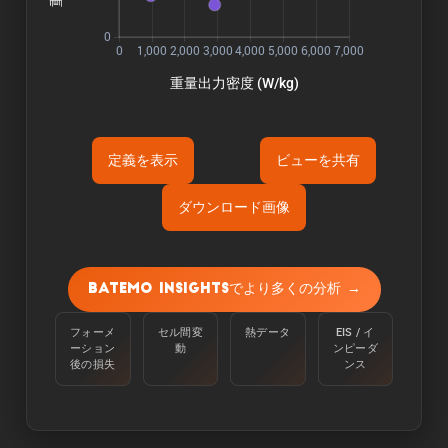
定義を表示
ビューを共有
ダウンロード画像
Õ«ÜÕôí:
容量は、周囲温度25℃で、100%から定電流
Batemo Insightsでより多くの分析 →
C/10で下限電圧に達するまで放電させて測定す
る。
フォーメ
セル間変
熱データ
EIS / イ
ーション
動
ンピーダ
Òé¿ÒâìÒâ½Òé«Òâ╝:
後の損失
ンス
エネルギーは、周囲温度25℃のセルを100％か
らC/10の定電流で下限電圧に達するまで放電さ
せることで測定される。