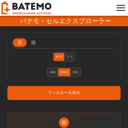
バテモ・セルエクスプローラー
P / E
C / I
ABS
GRAV
VOL
フィルターを表示