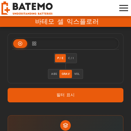
바테모 셀 익스플로러
P / E
C / I
ABS
GRAV
VOL
필터 표시