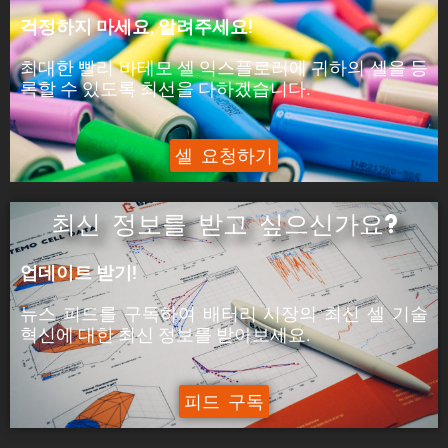
피크 전력은 셀이 5분 동안 공급할 수 있는 전력입
걱정하지 마세요, 알려주세요!
니다.
최대한 빨리 바테모 셀 익스플로러에 귀하의 셀을 등
ýáäÙÑÿ:
록할 수 있도록 최선을 다하겠습니다.
피크 전류는 셀이 5분 동안 공급할 수 있는 전류입
니다.
셀 요청하기
최신 정보를 받고 싶으신가요?
업데이트 받기!
뉴스 피드를 구독하여 배터리 시장의
최신 셀 기술
혁신에
대한
최신
정보를 받아보세요.
피드 구독