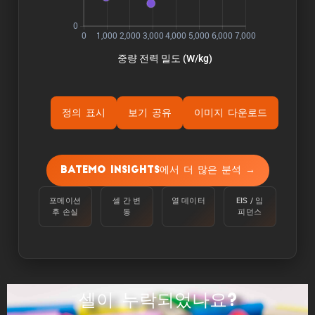
정의 표시
보기 공유
이미지 다운로드
ýÜ®Ùƒë:
용량은 주변 온도 25°C에서 100%에서 정전류
Batemo Insights에서 더 많은 분석 →
C/10으로 하한 전압에 도달할 때까지 셀을 방전
하여 측정합니다.
포메이션
셀 간 변
열 데이터
EIS / 임
후 손실
동
피던스
ýùÉÙäêýºÇ:
에너지는 주변 온도 25°C에서 100%에서 C/10의
정전류로 하한 전압에 도달할 때까지 셀을 방전하
여 측정합니다.
셀이 누락되었나요?
ýä▒ÙèÑ: