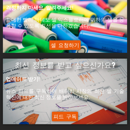
피크 전력은 셀이 5분 동안 공급할 수 있는 전력입
걱정하지 마세요, 알려주세요!
니다.
최대한 빨리 바테모 셀 익스플로러에 귀하의 셀을 등
ýáäÙÑÿ:
록할 수 있도록 최선을 다하겠습니다.
피크 전류는 셀이 5분 동안 공급할 수 있는 전류입
니다.
셀 요청하기
최신 정보를 받고 싶으신가요?
업데이트 받기!
뉴스 피드를 구독하여 배터리 시장의
최신 셀 기술
혁신에
대한
최신
정보를 받아보세요.
피드 구독