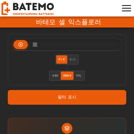
바테모 셀 익스플로러
P / E
C / I
ABS
GRAV
VOL
필터 표시