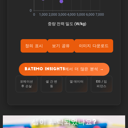
정의 표시
보기 공유
이미지 다운로드
ýÜ®Ùƒë:
용량은 주변 온도 25°C에서 100%에서 정전류
Batemo Insights에서 더 많은 분석 →
C/10으로 하한 전압에 도달할 때까지 셀을 방전
하여 측정합니다.
포메이션
셀 간 변
열 데이터
EIS / 임
후 손실
동
피던스
ýùÉÙäêýºÇ:
에너지는 주변 온도 25°C에서 100%에서 C/10의
정전류로 하한 전압에 도달할 때까지 셀을 방전하
여 측정합니다.
셀이 누락되었나요?
ýä▒ÙèÑ: