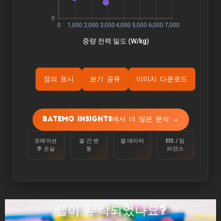
정의 표시
보기 공유
이미지 다운로드
ýÜ®Ùƒë:
용량은 주변 온도 25°C에서 100%에서 정전류
Batemo Insights에서 더 많은 분석 →
C/10으로 하한 전압에 도달할 때까지 셀을 방전
하여 측정합니다.
포메이션
셀 간 변
열 데이터
EIS / 임
후 손실
동
피던스
ýùÉÙäêýºÇ:
에너지는 주변 온도 25°C에서 100%에서 C/10의
정전류로 하한 전압에 도달할 때까지 셀을 방전하
여 측정합니다.
셀이 누락되었나요?
ýä▒ÙèÑ: