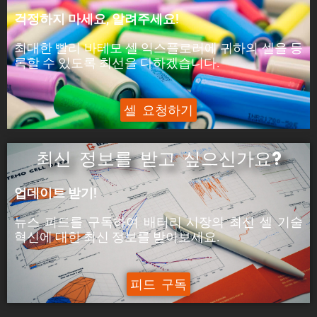
피크 전력은 셀이 5분 동안 공급할 수 있는 전력입
걱정하지 마세요, 알려주세요!
니다.
최대한 빨리 바테모 셀 익스플로러에 귀하의 셀을 등
ýáäÙÑÿ:
록할 수 있도록 최선을 다하겠습니다.
피크 전류는 셀이 5분 동안 공급할 수 있는 전류입
니다.
셀 요청하기
최신 정보를 받고 싶으신가요?
업데이트 받기!
뉴스 피드를 구독하여 배터리 시장의
최신 셀 기술
혁신에
대한
최신
정보를 받아보세요.
피드 구독