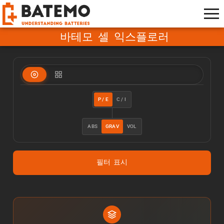
바테모 셀 익스플로러
P / E
C / I
ABS
GRAV
VOL
필터 표시