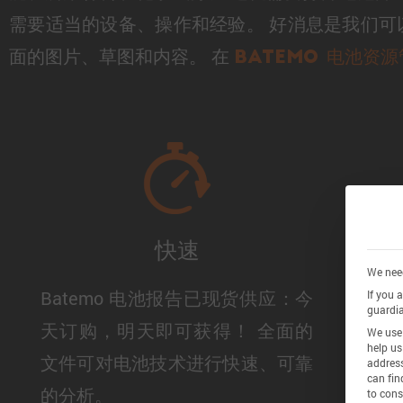
需要适当的设备、操作和经验。 好消息是我们可以
面的图片、草图和内容。 在
Batemo 电池资
快速
We need
Batemo 电池报告已现货供应：今
B
If you 
guardia
天订购，明天即可获得！ 全面的
构
We use 
help us
文件可对电池技术进行快速、可靠
S
address
can fin
的分析。
to cons