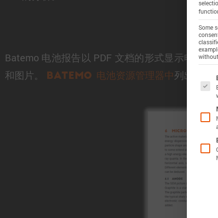
selecti
functio
Some se
consent
classif
example
Batemo 电池报告以 PDF 文档的形式显
without
和图片。
列出了可
The f
Batemo 电池资源管理器中