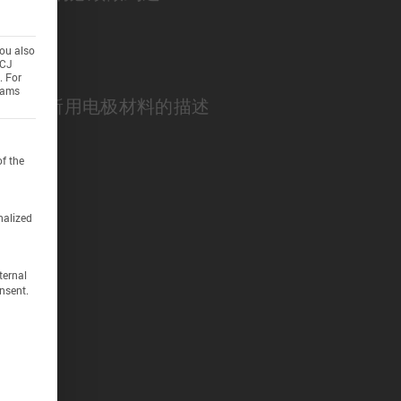
you also
ECJ
. For
grams
观结构和所用电极材料的描述
an be given. The first service group is essential and can
of the
nalized
ternal
nsent.