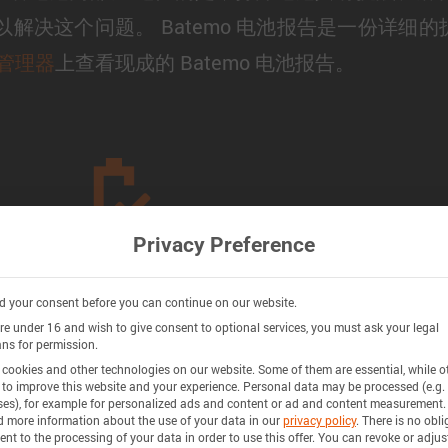
解决这个问题。 Batemo 电池报告是一份详细
上查看现成的 Batemo 电池报告。
源管理器
Privacy Preference
物理
 your consent before you can continue on our website.
atemo 电池报告包含电池内部结
以直至微米
are under 16 and wish to give consent to optional services, you must ask your legal
ns for permission.
的详细物理信息，包括层厚度、
电池，我们
cookies and other technologies on our website. Some of them are essential, while o
 to improve this website and your experience.
Personal data may be processed (e.g. 
EM 照片、EDX 材料分析等。
的数据，因
es), for example for personalized ads and content or ad and content measurement.
d more information about the use of your data in our
privacy policy
.
There is no obli
确的电池模
ent to the processing of your data in order to use this offer.
You can revoke or adjus