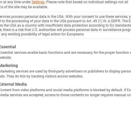
on at any time under
Settings
.
Please note that based on individual settings not all
点。
ns of the site may be available.
rvices process personal data in the USA. With your consent to use these services, 
 to the processing of your data in the USA pursuant to Art. 49 (1) lit. a GDPR. The 
ies the USA as a country with insufficient data protection according to EU standards
, there is a risk that U.S. authorities will process personal data in surveillance pro
示电池内部情况，包括绕组、层厚、涂层、安全性直至微
 any existing possibility of legal action for Europeans.
获取的电池。
ollowing is a list of service groups for which consent c
Essential
Essential services enable basic functions and are necessary for the proper function 
website.
Marketing
Marketing services are used by third-party advertisers or publishers to display perso
ads. They do this by tracking visitors across websites.
External Media
Content from video platforms and social media platforms is blocked by default. If Ex
Media services are accepted, access to those contents no longer requires manual co