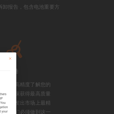
的拆卸报告，包含电池重要方
This button closes the dialog. Its functionality is identical to the Accept only 
准确
级的最高精度了解您的
必须确保获得最高质量
thers
IP
为要开发出市场上最精
You
gation
型，我们必须做到这一
t your