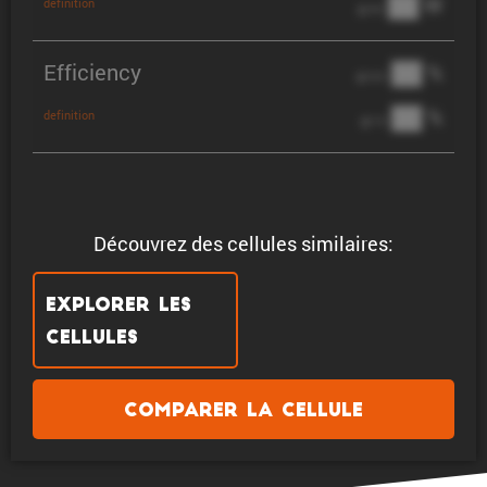
██ W
definition
@ 3C
Efficiency
██ %
@ C/2
██ %
definition
@ 1C
Découvrez des cellules similaires:
Explorer les
cellules
Comparer la cellule