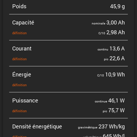
Poids
45,9 g
Capacité
3,00 Ah
nominale
2,98 Ah
défini­tion
C/10
Courant
13,6 A
continu
22,6 A
défini­tion
pic
Énergie
10,9 Wh
C/10
défini­tion
Puissance
46,1 W
continue
75,7 W
défini­tion
pic
Densité énergé­tique
237 Wh/kg
gravi­mé­trique
645 Wh/l
défini­tion