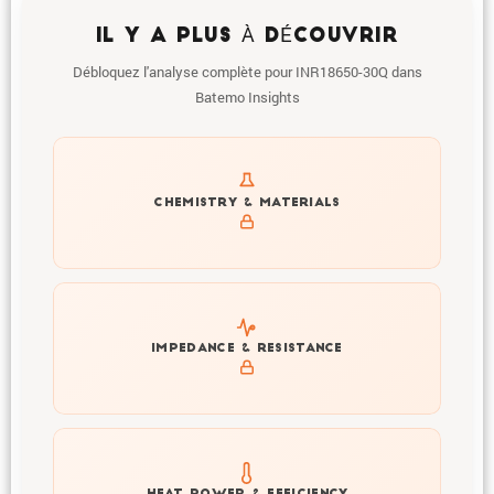
IL Y A PLUS À DÉCOUVRIR
Débloquez l'analyse complète pour INR18650-30Q dans
Batemo Insights
Get to know active materials for the INR18650-30Q
CHEMISTRY & MATERIALS
Explore impedance spectrum and DCIR (SOC, T) of
IMPEDANCE & RESISTANCE
INR18650-30Q
Explore heat generation and cell efficiency at different