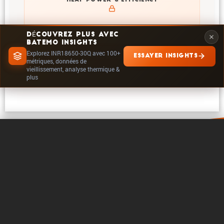
HEAT POWER & EFFICIENCY
temperatures and powers of INR18650-30Q
DÉCOUVREZ PLUS AVEC
BATEMO INSIGHTS
Explorez INR18650-30Q avec 100+
ESSAYER INSIGHTS
EXPLORER DANS INSIGHTS
métriques, données de
vieillissement, analyse thermique &
plus
0 / 5
Effacer
Comparer maintenant
A propos de Batemo
Contact
Carrière
Suivre
Mentions legales
Paramètres des cookies