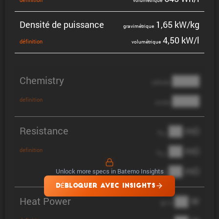
volumé­trique
Densité de puissance
1,65 kW/kg
gravi­mé­trique
4,50 kW/l
défini­tion
volumé­trique
Chemistry
████
cathode
████
definition
anode
Resistance
██ mΩ
R
AC
██ mΩ
definition
R
pol
██ mΩ
Unlock more specs in Batemo Insights
DCIR
DÉBLOQUER AVEC INSIGHTS
Heat Power
██ W
@ 1C