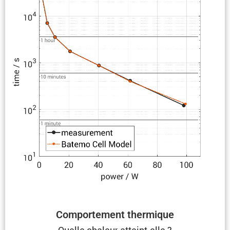
Compor­te­ment thermique
Quelle chaleur atteint-elle ?