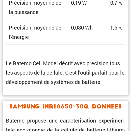
Préci­sion moyenne de
0,19 W
0,7 %
la puissance
Préci­sion moyenne de
0,080 Wh
1,6 %
l’énergie
Le Batemo Cell Model décrit avec préci­sion tous
les aspects de la cellule. C’est l’outil parfait pour le
dévelop­pe­ment de systèmes de batterie.
Samsung INR18650-30Q Donnees
Batemo propose une carac­té­ri­sa­tion expéri­men­
tale appro­fondie de la cellule de batterie lithium-