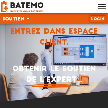
Soutien
Login
Entrez dans espace
client.
Obtenir le soutien
de l´expert
.