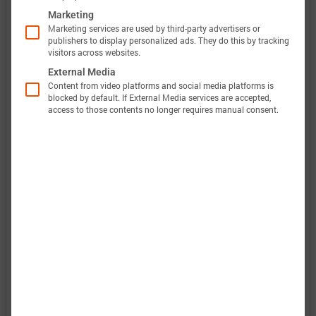
Marketing
Marketing services are used by third-party advertisers or
publishers to display personalized ads. They do this by tracking
此外，巴特莫电池模型的验证将完全透明。巴特莫
visitors across websites.
电池数据包含原始测量数据和仿真数据。所有实验
External Media
Content from video platforms and social media platforms is
都会计算电压、温度、功率和能量的准确性。这使
blocked by default. If External Media services are accepted,
access to those contents no longer requires manual consent.
得可以轻松评估和分析巴特莫电池模型的有效性。
图表显示了电池“Tenpower INR18650-35HE”的特性
数据选项，以评估电池性能。当巴特莫电池模型完
成后，将包括预测结果。
：电气和热放电行为强烈非线性。
放电特性
：不同电流脉冲的形状发生显著变化。
脉冲特性
：图表展示了电池在不同功率下能够提
能量特性
供多少能量。