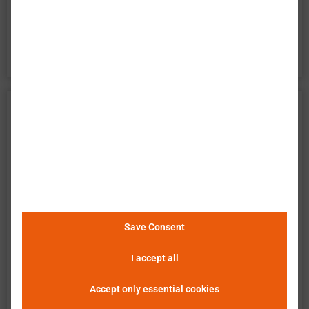
百特模型电池精确描述了电池的所有方面。它是电
池系统开发的完美工具。
Tenpower 天鹏电源 INR18650-35HE
数据
巴特莫 提供电池单元 Tenpower INR18650-35HE 的
广泛实验特性评估。数据包含了电池在所有操作区
域的测量结果。以下说明和图表描述并展示了可用
的测量结果。巴特莫 单元查看器使得数据的简便和
Save Consent
快速分析、评估及比较成为可能。
请点击这里查看
I accept all
详细信息
。
Accept only essential cookies