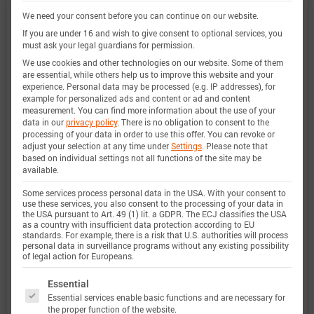
We need your consent before you can continue on our website.
非常广泛，实验特性覆盖了电池的整个操作区域：
If you are under 16 and wish to give consent to optional services, you
在低温和高温下，直到最大电流，并且在整个电量
must ask your legal guardians for permission.
范围内。
We use cookies and other technologies on our website. Some of them
are essential, while others help us to improve this website and your
experience.
Personal data may be processed (e.g. IP addresses), for
example for personalized ads and content or ad and content
measurement.
You can find more information about the use of your
电量范围
0 … 100%
data in our
privacy policy
.
There is no obligation to consent to the
processing of your data in order to use this offer.
You can revoke or
adjust your selection at any time under
Settings
.
Please note that
电流范围
-17 A 放电 … 7 A 充电 (-5C … 2C)
based on individual settings not all functions of the site may be
available.
定义
Some services process personal data in the USA. With your consent to
use these services, you also consent to the processing of your data in
the USA pursuant to Art. 49 (1) lit. a GDPR. The ECJ classifies the USA
电压范围
2.5 … 4.2 V
as a country with insufficient data protection according to EU
standards. For example, there is a risk that U.S. authorities will process
定义
personal data in surveillance programs without any existing possibility
of legal action for Europeans.
温度范围
-20 … 60 °C
The following is a list of service groups for which 
Essential
Essential services enable basic functions and are necessary for
定义
the proper function of the website.