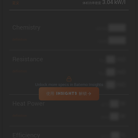
3.04 kW/l
定义
体积功率密度
Chemistry
████
cathode
████
definition
anode
Resistance
██ mΩ
R
AC
██ mΩ
definition
R
pol
██ mΩ
Unlock more specs in Batemo Insights
DCIR
使用 INSIGHTS 解锁
Heat Power
██ W
@ 1C
██ W
definition
@ 3C
Efficiency
██ %
@ C/2