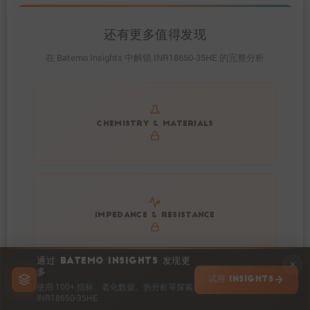
还有更多值得发现
在 Batemo Insights 中解锁 INR18650-35HE 的完整分析
Get to know active materials for the INR18650-35HE
CHEMISTRY & MATERIALS
Explore impedance spectrum and DCIR (SOC, T) of
IMPEDANCE & RESISTANCE
INR18650-35HE
通过 BATEMO INSIGHTS 发现更
多
试用 INSIGHTS
使用 100+ 指标、老化数据、热分析等探索
INR18650-35HE
Explore heat generation and cell efficiency at different
HEAT POWER & EFFICIENCY