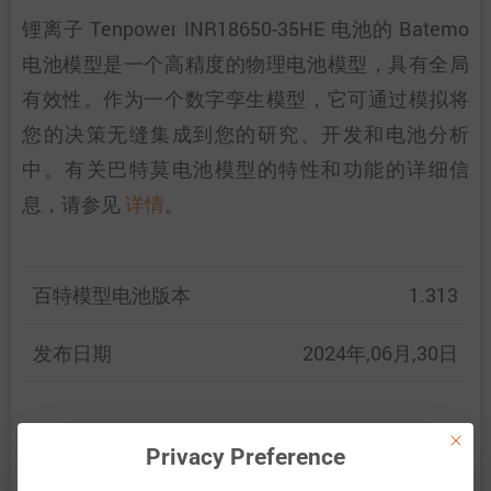
锂离子 Tenpower INR18650-35HE 电池的 Batemo
电池模型是一个高精度的物理电池模型，具有全局
有效性。作为一个数字孪生模型，它可通过模拟将
您的决策无缝集成到您的研究、开发和电池分析
中。有关巴特莫电池模型的特性和功能的详细信
息，请参见
详情
。
百特模型电池版本
1.313
发布日期
2024年,06月,30日
This bu
百特模型通过比较以下范围内的电池仿真和测量数
Privacy Preference
据，展示了百特模型电池的准确性和有效性。验证