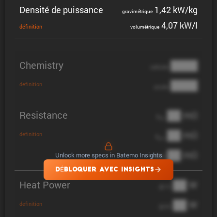
Densité de puissance
1,42 kW/kg
gravi­mé­trique
4,07 kW/l
défini­tion
volumé­trique
Chemistry
████
cathode
████
definition
anode
Resistance
██ mΩ
R
AC
██ mΩ
definition
R
pol
██ mΩ
Unlock more specs in Batemo Insights
DCIR
DÉBLOQUER AVEC INSIGHTS
Heat Power
██ W
@ 1C
██ W
definition
@ 3C