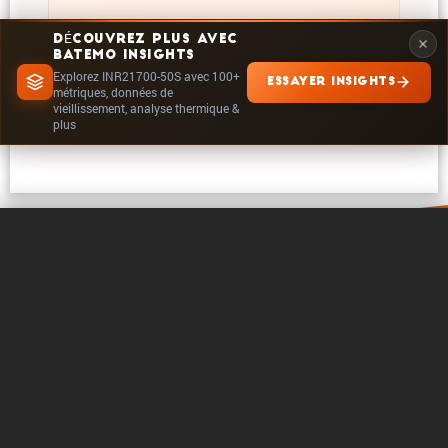
DÉCOUVREZ PLUS AVEC
BATEMO INSIGHTS
Explorez INR21700-50S avec 100+
ESSAYER INSIGHTS
EXPLORER DANS INSIGHTS
métriques, données de
vieillissement, analyse thermique &
plus
0 / 5
Effacer
Comparer maintenant
A propos de Batemo
Contact
Carrière
Suivre
Mentions legales
Paramètres des cookies