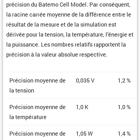
préci­sion du Batemo Cell Model. Par consé­quent,
la racine carrée moyenne de la diffé­rence entre le
résultat de la mesure et de la simula­tion est
dérivée pour la tension, la tempé­ra­ture, l’énergie et
la puissance. Les nombres relatifs rapportent la
préci­sion à la valeur absolue respective.
Préci­sion moyenne de
0,035 V
1,2 %
la tension
Préci­sion moyenne de
1,0 K
1,0 %
la température
Préci­sion moyenne de
1,05 W
1,4 %