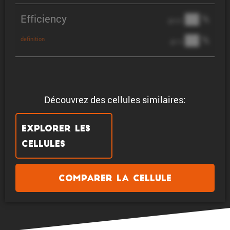
Efficiency
██ %
@ C/2
██ %
definition
@ 1C
Découvrez des cellules similaires:
Explorer les
cellules
Comparer la cellule