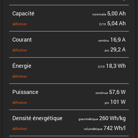
Capacité
5,00 Ah
nominale
5,04 Ah
défini­tion
C/10
Courant
16,9 A
continu
29,2 A
défini­tion
pic
Énergie
18,3 Wh
C/10
défini­tion
Puissance
57,6 W
continue
101 W
défini­tion
pic
Densité énergé­tique
260 Wh/kg
gravi­mé­trique
742 Wh/l
défini­tion
volumé­trique