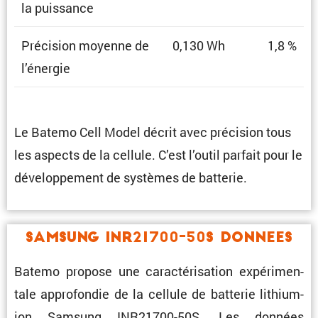
la puissance
Préci­sion moyenne de
0,130 Wh
1,8 %
l’énergie
Le Batemo Cell Model décrit avec préci­sion tous
les aspects de la cellule. C’est l’outil parfait pour le
dévelop­pe­ment de systèmes de batterie.
Samsung INR21700-50S Donnees
Batemo propose une carac­té­ri­sa­tion expéri­men­
tale appro­fondie de la cellule de batterie lithium-
ion Samsung INR21700-50S. Les données