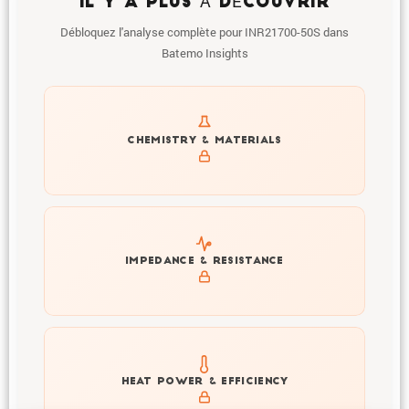
IL Y A PLUS À DÉCOUVRIR
Débloquez l'analyse complète pour INR21700-50S dans
Batemo Insights
Get to know active materials for the INR21700-50S
CHEMISTRY & MATERIALS
Explore impedance spectrum and DCIR (SOC, T) of
IMPEDANCE & RESISTANCE
INR21700-50S
Explore heat generation and cell efficiency at different
HEAT POWER & EFFICIENCY
temperatures and powers of INR21700-50S