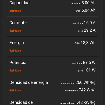
Capacidad
5,00 Ah
nominal
5,04 Ah
defini­ción
C/10
Corriente
16,9 A
continua
29,2 A
defini­ción
pico
Energía
18,3 Wh
C/10
defini­ción
Potencia
57,6 W
continua
101 W
defini­ción
pico
Densidad de energía
260 Wh/kg
gravi­mé­trica
742 Wh/l
defini­ción
volumé­trica
Densidad de
1,42 kW/kg
gravi­mé­trica