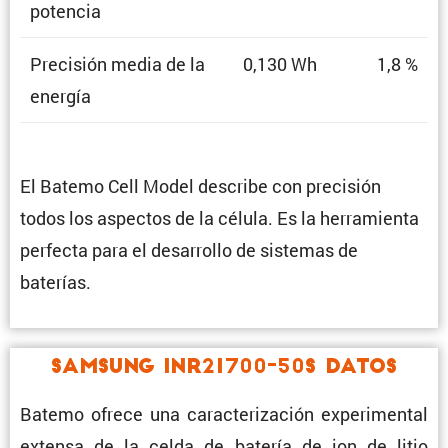
potencia
Preci­sión media de la
0,130 Wh
1,8 %
energía
El Batemo Cell Model describe con preci­sión
todos los aspectos de la célula. Es la herra­mienta
perfecta para el desarrollo de sistemas de
baterías.
Samsung INR21700-50S Datos
Batemo ofrece una carac­te­ri­za­ción experi­mental
extensa de la celda de batería de ion de litio