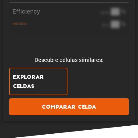
Efficiency
██ %
@ C/2
██ %
definition
@ 1C
Descubre células similares:
Explorar
celdas
Comparar celda