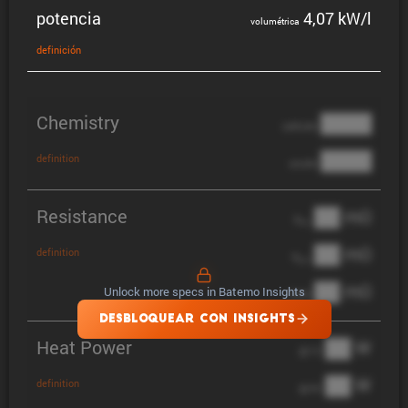
potencia
4,07 kW/l
volumé­trica
defini­ción
Chemistry
████
cathode
████
definition
anode
Resistance
██ mΩ
R
AC
██ mΩ
definition
R
pol
██ mΩ
Unlock more specs in Batemo Insights
DCIR
DESBLOQUEAR CON INSIGHTS
Heat Power
██ W
@ 1C
██ W
definition
@ 3C