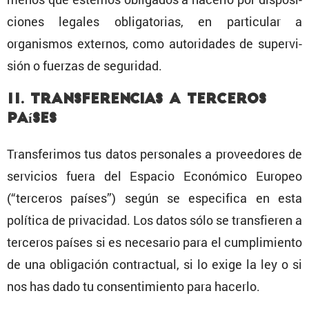
ciones legales obliga­to­rias, en parti­cular a
organismos externos, como autori­dades de super­vi­
sión o fuerzas de seguridad.
11. Trans­fe­ren­cias a terceros
países
Trans­fe­rimos tus datos perso­nales a provee­dores de
servi­cios fuera del Espacio Econó­mico Europeo
(“terceros países”) según se especi­fica en esta
política de priva­cidad. Los datos sólo se trans­fieren a
terceros países si es necesario para el cumpli­miento
de una obliga­ción contrac­tual, si lo exige la ley o si
nos has dado tu consen­ti­miento para hacerlo.