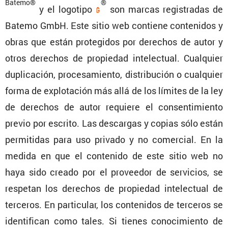
Batemo®
®
y el logotipo
son marcas regis­tradas de
Batemo GmbH. Este sitio web contiene conte­nidos y
obras que están prote­gidos por derechos de autor y
otros derechos de propiedad intelec­tual. Cualquier
dupli­ca­ción, proce­sa­miento, distri­bu­ción o cualquier
forma de explo­ta­ción más allá de los límites de la ley
de derechos de autor requiere el consen­ti­miento
previo por escrito. Las descargas y copias sólo están
permi­tidas para uso privado y no comer­cial. En la
medida en que el conte­nido de este sitio web no
haya sido creado por el proveedor de servi­cios, se
respetan los derechos de propiedad intelec­tual de
terceros. En parti­cular, los conte­nidos de terceros se
identi­fican como tales. Si tienes conoci­miento de