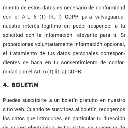
miento de estos datos es necesario de confor­midad
con el Art. 6 (1) lit. f) GDPR para salva­guardar
nuestro interés legítimo en poder responder a tu
solicitud con la infor­ma­ción relevante para ti. Si
propor­cionas volun­ta­ria­mente infor­ma­ción opcional,
el trata­miento de tus datos perso­nales corres­pon­
dientes se basa en tu consen­ti­miento de confor­
midad con el Art. 6 (1) lit. a) GDPR.
4. Boletín
Puedes suscri­birte a un boletín gratuito en nuestro
sitio web. Cuando te suscribes al boletín, recogemos
los datos que intro­duces, en parti­cular tu direc­ción
de correo electró­nico. Estos datos se procesan de