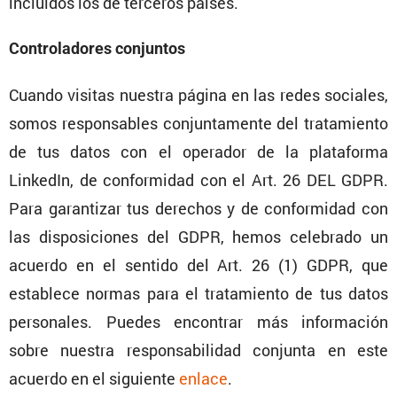
incluidos los de terceros países.
Contro­la­dores conjuntos
Cuando visitas nuestra página en las redes sociales,
somos respon­sa­bles conjun­ta­mente del trata­miento
de tus datos con el operador de la plata­forma
LinkedIn, de confor­midad con el Art. 26 DEL GDPR.
Para garan­tizar tus derechos y de confor­midad con
las dispo­si­ciones del GDPR, hemos celebrado un
acuerdo en el sentido del Art. 26 (1) GDPR, que
establece normas para el trata­miento de tus datos
perso­nales. Puedes encon­trar más infor­ma­ción
sobre nuestra respon­sa­bi­lidad conjunta en este
acuerdo en el siguiente
enlace
.