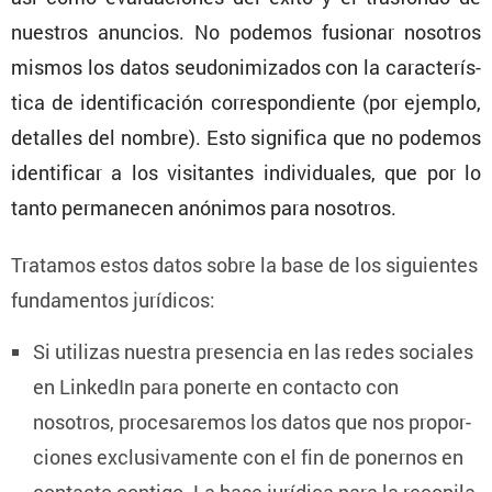
nuestros anuncios. No podemos fusionar nosotros
mismos los datos seudo­ni­mi­zados con la carac­te­rís­
tica de identi­fi­ca­ción corres­pon­diente (por ejemplo,
detalles del nombre). Esto signi­fica que no podemos
identi­ficar a los visitantes indivi­duales, que por lo
tanto perma­necen anónimos para nosotros.
Tratamos estos datos sobre la base de los siguientes
funda­mentos jurídicos:
Si utilizas nuestra presencia en las redes sociales
en LinkedIn para ponerte en contacto con
nosotros, proce­sa­remos los datos que nos propor­
ciones exclu­si­va­mente con el fin de ponernos en
contacto contigo. La base jurídica para la recopi­la­