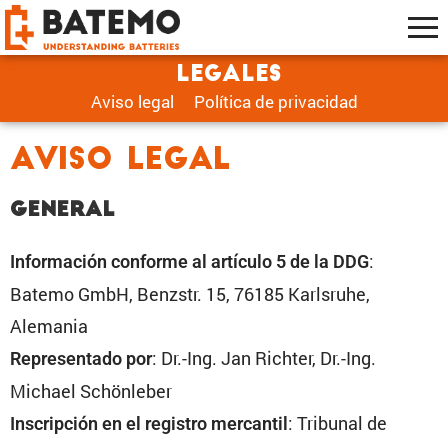
Legales
Aviso legal
Política de privacidad
Aviso legal
General
:
Infor­ma­ción conforme al artículo 5 de la DDG
Batemo GmbH, Benzstr. 15, 76185 Karls­ruhe,
Alemania
: Dr.-Ing. Jan Richter, Dr.-Ing.
Repre­sen­tado por
Michael Schön­leber
: Tribunal de
Inscrip­ción en el registro mercantil