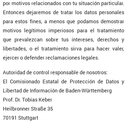
por motivos relacio­nados con tu situa­ción parti­cular.
Entonces dejaremos de tratar los datos perso­nales
para estos fines, a menos que podamos demos­trar
motivos legítimos imperiosos para el trata­miento
que preva­lezcan sobre tus intereses, derechos y
liber­tades, o el trata­miento sirva para hacer valer,
ejercer o defender recla­ma­ciones legales.
Autoridad de control respon­sable de nosotros:
El Comisio­nado Estatal de Protec­ción de Datos y
Libertad de Infor­ma­ción de Baden-Württem­berg
Prof. Dr. Tobias Keber
Heilbronner Straße 35
70191 Stutt­gart