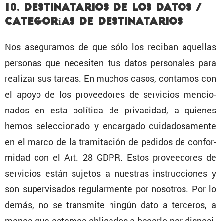
10. Desti­na­ta­rios de los datos /
catego­rías de destinatarios
Nos asegu­ramos de que sólo los reciban aquellas
personas que necesiten tus datos perso­nales para
realizar sus tareas. En muchos casos, contamos con
el apoyo de los provee­dores de servi­cios mencio­
nados en esta política de priva­cidad, a quienes
hemos selec­cio­nado y encar­gado cuida­do­sa­mente
en el marco de la trami­ta­ción de pedidos de confor­
midad con el Art. 28 GDPR. Estos provee­dores de
servi­cios están sujetos a nuestras instruc­ciones y
son super­vi­sados regular­mente por nosotros. Por lo
demás, no se trans­mite ningún dato a terceros, a
menos que estemos obligados a hacerlo por dispo­si­