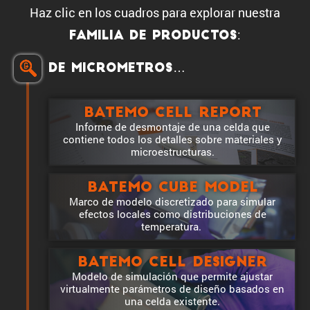
Haz clic en los cuadros para explorar nuestra
:
familia de productos
De micro­me­tros…
Batemo Cell Report
Informe de desmon­taje de una celda que
contiene todos los detalles sobre materiales y
microestructuras.
Batemo Cube Model
Marco de modelo discre­ti­zado para simular
efectos locales como distri­bu­ciones de
temperatura.
Batemo Cell Designer
Modelo de simula­ción que permite ajustar
virtual­mente paráme­tros de diseño basados en
una celda existente.