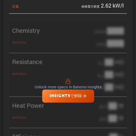
2.62 kW/l
定義
体積電力密度
Chemistry
████
cathode
████
definition
anode
Resistance
██ mΩ
R
AC
██ mΩ
definition
R
pol
██ mΩ
Unlock more specs in Batemo Insights
DCIR
INSIGHTSで解除
Heat Power
██ W
@ 1C
██ W
definition
@ 3C