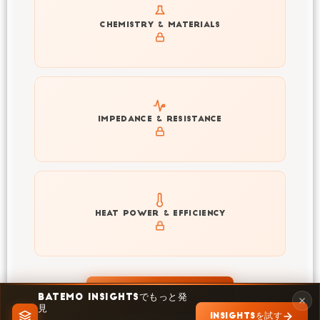
Get to know active materials for the ICR18650-26J(3)
CHEMISTRY & MATERIALS
Explore impedance spectrum and DCIR (SOC, T) of
IMPEDANCE & RESISTANCE
ICR18650-26J(3)
Explore heat generation and cell efficiency at different
HEAT POWER & EFFICIENCY
temperatures and powers of ICR18650-26J(3)
INSIGHTSで探索
BATEMO INSIGHTSでもっと発
見
INSIGHTSを試す