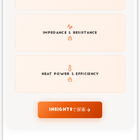
Explore impedance spectrum and DCIR (SOC, T) of
IMPEDANCE & RESISTANCE
INR21700-58E
Explore heat generation and cell efficiency at different
HEAT POWER & EFFICIENCY
temperatures and powers of INR21700-58E
INSIGHTSで探索