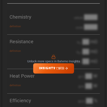
Chemistry
████
cathode
████
definition
anode
Resistance
██ mΩ
R
AC
██ mΩ
definition
R
pol
██ mΩ
Unlock more specs in Batemo Insights
DCIR
INSIGHTSで解除
Heat Power
██ W
@ 1C
██ W
definition
@ 3C
Efficiency
██ %
@ C/2