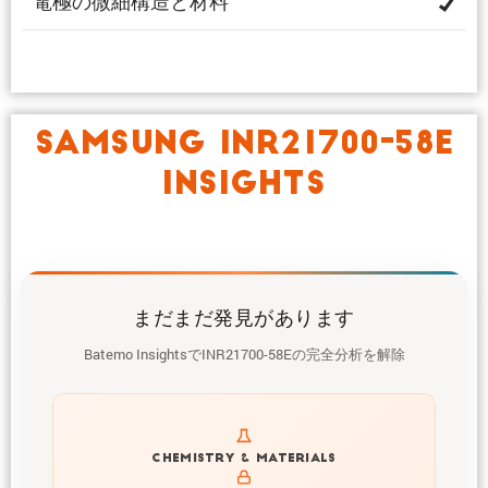
電極の微細構造と材料
SAMSUNG INR21700-58E
INSIGHTS
まだまだ発見があります
Batemo InsightsでINR21700-58Eの完全分析を解除
Get to know active materials for the INR21700-58E
CHEMISTRY & MATERIALS