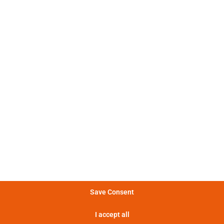
: 电气和热的放电特性非常非线
电特性
。
: 不同的电流脉冲形状变化很大。
冲特性
: 图表显示了电池在不同功率下能
量特性
提供的能量。
: 电池提供的功率越大，提供这种
率特性
率的时间越短。
: 热损失越大，电池温度越高，最终
特性
致功耗增加。
Save Consent
显示实验定义
I accept all