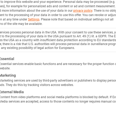
 to improve this website and your experience.
Personal data may be processed (e.g. 
n
es), for example for personalized ads and content or ad and content measurement.
d more information about the use of your data in our
privacy policy
.
There is no obli
ent to the processing of your data in order to use this offer.
You can revoke or adjus
on at any time under
Settings
.
Please note that based on individual settings not all
stance
ns of the site may be available.
n
rvices process personal data in the USA. With your consent to use these services, 
 to the processing of your data in the USA pursuant to Art. 49 (1) lit. a GDPR. The 
ies the USA as a country with insufficient data protection according to EU standards
Unlock more specs in Batemo Insights
, there is a risk that U.S. authorities will process personal data in surveillance pro
 any existing possibility of legal action for Europeans.
使用 INSIGHTS 解锁
 Power
ollowing is a list of service groups for which consent c
Essential
Essential services enable basic functions and are necessary for the proper function 
website.
n
Marketing
Marketing services are used by third-party advertisers or publishers to display perso
ciency
ads. They do this by tracking visitors across websites.
External Media
n
Content from video platforms and social media platforms is blocked by default. If Ex
Media services are accepted, access to those contents no longer requires manual co