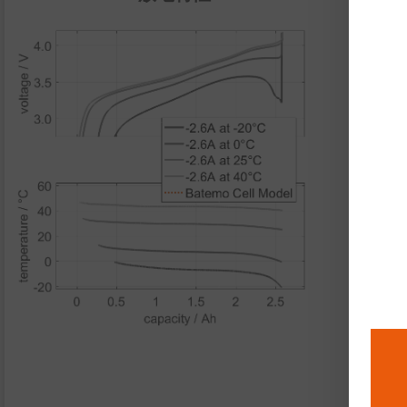
放
性
脉
能
够
功
功
热
导