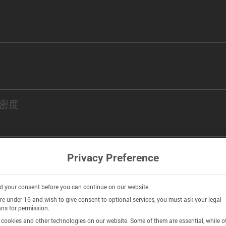
密度
密度
Privacy Preference
 your consent before you can continue on our website.
are under 16 and wish to give consent to optional services, you must ask your legal
ns for permission.
istry
cookies and other technologies on our website. Some of them are essential, while o