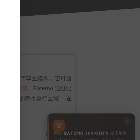
性。作为一个数字孪生模型，它可通
请参见
详情
。Batemo 通过比
涵盖电池的整个运行区域： 在
0 … 100%
通过 BATEMO INSIGHTS 发现更多
使用 100+ 指标、老化数据、热分析等探索