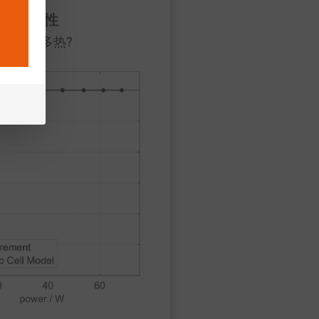
热特性
会变得多热?