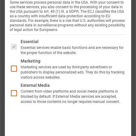
Some services process personal data in the USA. With your consent to
use these services, you also consent to the processing of your data in
电流范围
-13 A 放电 … 6 A 充电 (-4.5C … 2C)
the USA pursuant to Art. 49 (1) lit. a GDPR. The ECJ classifies the USA
as a country with insufficient data protection according to EU
standards. For example, there is a risk that U.S. authorities will process
定义
personal data in surveillance programs without any existing possibility
of legal action for Europeans.
电压范围
2.5 … 4.2 V
The following is a list of service groups for which 
Essential
定义
Essential services enable basic functions and are necessary for
the proper function of the website.
温度范围
-20 … 60 °C
Marketing
Marketing services are used by third-party advertisers or
publishers to display personalized ads. They do this by tracking
定义
visitors across websites.
External Media
Content from video platforms and social media platforms is
blocked by default. If External Media services are accepted,
此外，巴特莫电池模型的验证将完全透明。巴特莫
access to those contents no longer requires manual consent.
电池数据包含原始测量数据和仿真数据。所有实验
都会计算电压、温度、功率和能量的准确性。这使
得可以轻松评估和分析巴特莫电池模型的有效性。