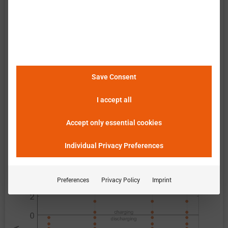
巴特莫 提供电池单元 BAK Battery N18650CL-29 的
广泛实验特性评估。数据包含了电池在所有操作区
域的测量结果。以下说明和图表描述并展示了可用
的测量结果。巴特莫 单元查看器使得数据的简便和
Save Consent
快速分析、评估及比较成为可能。
请点击这里查看
I accept all
详细信息
。
Accept only essential cookies
恒定电流
Individual Privacy Preferences
Preferences
Privacy Policy
Imprint