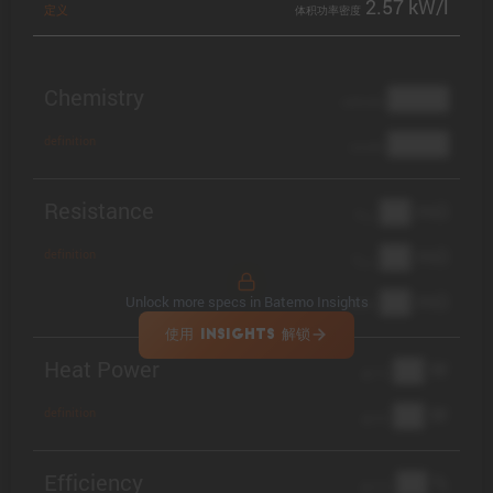
2.57 kW/l
定义
体积功率密度
Chemistry
████
cathode
████
definition
anode
Resistance
██ mΩ
R
AC
██ mΩ
definition
R
pol
██ mΩ
Unlock more specs in Batemo Insights
DCIR
使用 INSIGHTS 解锁
Heat Power
██ W
@ 1C
██ W
definition
@ 3C
Efficiency
██ %
@ C/2