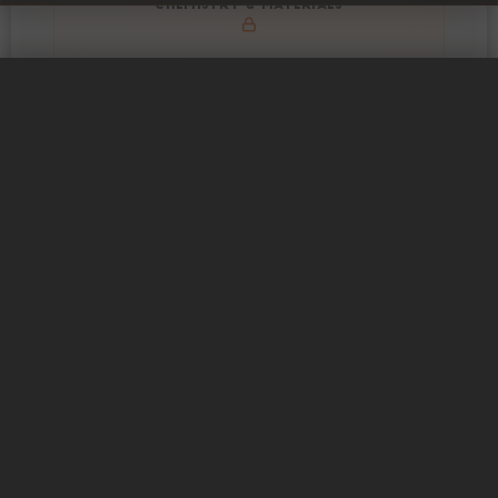
Get to know active materials for the N18650CL-29
CHEMISTRY & MATERIALS
0 / 5
清除
立即比较
Explore impedance spectrum and DCIR (SOC, T) of
IMPEDANCE & RESISTANCE
N18650CL-29
Explore heat generation and cell efficiency at different
HEAT POWER & EFFICIENCY
temperatures and powers of N18650CL-29
在 INSIGHTS 中探索