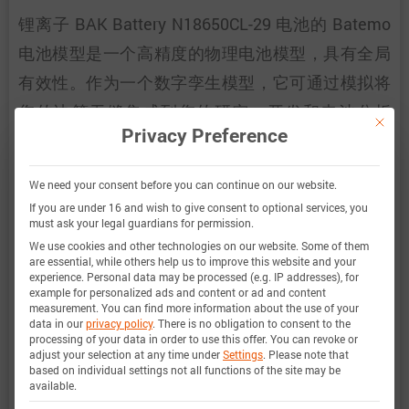
锂离子 BAK Battery N18650CL-29 电池的 Batemo
电池模型是一个高精度的物理电池模型，具有全局
有效性。作为一个数字孪生模型，它可通过模拟将
您的决策无缝集成到您的研究、开发和电池分析
This bu
Privacy Preference
中。有关巴特莫电池模型的特性和功能的详细信
息，请参见
详情
。Batemo 通过比较以下范围内的
We need your consent before you can continue on our website.
电池模拟和测量数据，证明了 Batemo 电池模型的
If you are under 16 and wish to give consent to optional services, you
must ask your legal guardians for permission.
准确性和有效性。验证范围广泛，实验特征涵盖电
We use cookies and other technologies on our website. Some of them
池的整个运行区域： 在低温和高温、最大电流和整
are essential, while others help us to improve this website and your
experience.
Personal data may be processed (e.g. IP addresses), for
个充电状态范围内。
example for personalized ads and content or ad and content
measurement.
You can find more information about the use of your
data in our
privacy policy
.
There is no obligation to consent to the
processing of your data in order to use this offer.
You can revoke or
adjust your selection at any time under
Settings
.
Please note that
充电状态范
0 … 100%
based on individual settings not all functions of the site may be
available.
围