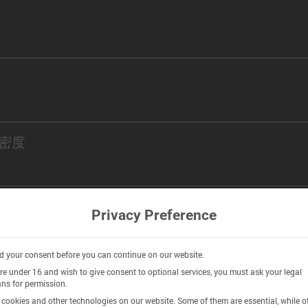
密度
密度
Privacy Preference
 your consent before you can continue on our website.
are under 16 and wish to give consent to optional services, you must ask your legal
ns for permission.
istry
cookies and other technologies on our website. Some of them are essential, while o