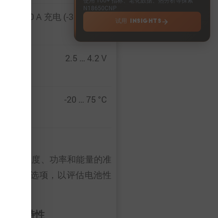
N18650CNP
 放电 … 10 A 充电 (-30C … 4C)
试用 INSIGHTS
2.5 … 4.2 V
-20 … 75 °C
电压、温度、功率和能量的准
”的特性数据选项，以评估电池性
脉冲特性