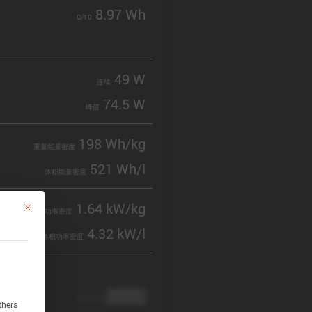
8.97 Wh
C/10
49 W
连续
74.5 W
峰值
198 Wh/kg
重量能量密度
521 Wh/l
体积能量密度
1.64 kW/kg
This button closes the dialog. Its functionality is identical to the Accept only 
重量功率密度
4.32 kW/l
体积功率密度
████
cathode
thers