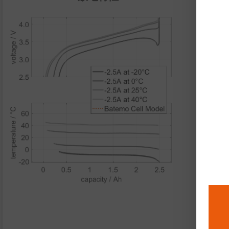
放
性
脉
能
够
功
功
热
导