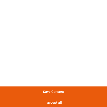
: 电气和热的放电特性非常非线
电特性
。
: 不同的电流脉冲形状变化很大。
冲特性
: 图表显示了电池在不同功率下能
量特性
提供的能量。
: 电池提供的功率越大，提供这种
率特性
率的时间越短。
: 热损失越大，电池温度越高，最终
特性
致功耗增加。
Save Consent
显示实验定义
I accept all