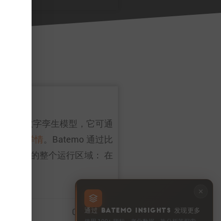
性。作为一个数字孪生模型，它可通
请参见
详情
。Batemo 通过比
涵盖电池的整个运行区域： 在
0 … 100%
通过 BATEMO INSIGHTS 发现更多
使用 100+ 指标、老化数据、热分析等探索