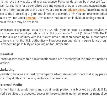
 to improve this website and your experience.
Personal data may be processed (e.g. 
n
es), for example for personalized ads and content or ad and content measurement.
d more information about the use of your data in our
privacy policy
.
There is no obli
ent to the processing of your data in order to use this offer.
You can revoke or adjus
on at any time under
Settings
.
Please note that based on individual settings not all
stance
ns of the site may be available.
n
rvices process personal data in the USA. With your consent to use these services, 
 to the processing of your data in the USA pursuant to Art. 49 (1) lit. a GDPR. The 
ies the USA as a country with insufficient data protection according to EU standards
Unlock more specs in Batemo Insights
, there is a risk that U.S. authorities will process personal data in surveillance pro
 any existing possibility of legal action for Europeans.
使用 INSIGHTS 解锁
 Power
ollowing is a list of service groups for which consent c
Essential
Essential services enable basic functions and are necessary for the proper function 
website.
n
Marketing
Marketing services are used by third-party advertisers or publishers to display perso
ciency
ads. They do this by tracking visitors across websites.
External Media
n
Content from video platforms and social media platforms is blocked by default. If Ex
Media services are accepted, access to those contents no longer requires manual co