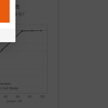
热特性
会变得多热?