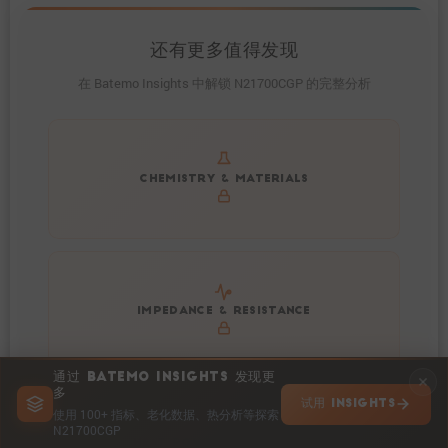
还有更多值得发现
在 Batemo Insights 中解锁 N21700CGP 的完整分析
Get to know active materials for the N21700CGP
CHEMISTRY & MATERIALS
Explore impedance spectrum and DCIR (SOC, T) of
IMPEDANCE & RESISTANCE
N21700CGP
通过 BATEMO INSIGHTS 发现更
多
试用 INSIGHTS
使用 100+ 指标、老化数据、热分析等探索
N21700CGP
Explore heat generation and cell efficiency at different
HEAT POWER & EFFICIENCY