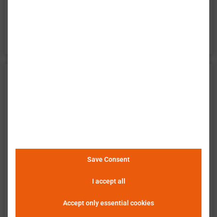
百特模型电池精确描述了电池的所有方面。它是电
池系统开发的完美工具。
BAK Battery 比克电池 N21700CGP
数据
巴特莫 提供电池单元 BAK Battery N21700CGP 的
广泛实验特性评估。数据包含了电池在所有操作区
域的测量结果。以下说明和图表描述并展示了可用
的测量结果。巴特莫 单元查看器使得数据的简便和
Save Consent
快速分析、评估及比较成为可能。
请点击这里查看
I accept all
详细信息
。
Accept only essential cookies