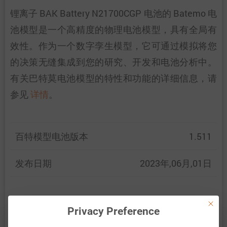
锂离子 BAK Battery N21700CGP 电池的 Batemo 电
池模型是一个高精度的物理电池模型，具有全局有
效性。作为一个数字孪生模型，它可通过模拟将您
的决策无缝集成到您的研究、开发和电池分析中。
有关巴特莫电池模型的特性和功能的详细信息，请
参见
详情
。
百特模型电池版本
1.511
发布日期
2023年,06月,01日
This bu
百特模型通过比较以下范围内的电池仿真和测量数
Privacy Preference
据，展示了百特模型电池的准确性和有效性。验证