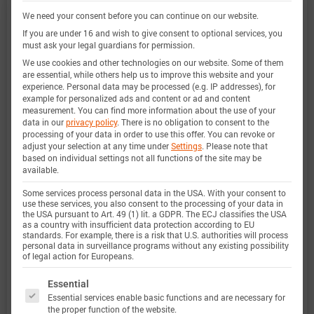
We need your consent before you can continue on our website.
非常广泛，实验特性覆盖了电池的整个操作区域：
If you are under 16 and wish to give consent to optional services, you
在低温和高温下，直到最大电流，并且在整个电量
must ask your legal guardians for permission.
范围内。
We use cookies and other technologies on our website. Some of them
are essential, while others help us to improve this website and your
experience.
Personal data may be processed (e.g. IP addresses), for
example for personalized ads and content or ad and content
measurement.
You can find more information about the use of your
电量范围
0 … 100%
data in our
privacy policy
.
There is no obligation to consent to the
processing of your data in order to use this offer.
You can revoke or
adjust your selection at any time under
Settings
.
Please note that
电流范围
-80 A 放电 … 16 A 充电 (-20C
based on individual settings not all functions of the site may be
available.
… 4C)
定义
Some services process personal data in the USA. With your consent to
use these services, you also consent to the processing of your data in
the USA pursuant to Art. 49 (1) lit. a GDPR. The ECJ classifies the USA
电压范围
2.5 … 4.2 V
as a country with insufficient data protection according to EU
standards. For example, there is a risk that U.S. authorities will process
定义
personal data in surveillance programs without any existing possibility
of legal action for Europeans.
温度范围
-20 … 75 °C
The following is a list of service groups for which 
Essential
Essential services enable basic functions and are necessary for
定义
the proper function of the website.