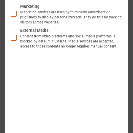
Marketing
Marketing services are used by third-party advertisers or
publishers to display personalized ads. They do this by tracking
此外，巴特莫电池模型的验证将完全透明。巴特莫
visitors across websites.
电池数据包含原始测量数据和仿真数据。所有实验
External Media
Content from video platforms and social media platforms is
都会计算电压、温度、功率和能量的准确性。这使
blocked by default. If External Media services are accepted,
access to those contents no longer requires manual consent.
得可以轻松评估和分析巴特莫电池模型的有效性。
图表显示了电池“BAK Battery N21700CGP”的特性
数据选项，以评估电池性能。当巴特莫电池模型完
成后，将包括预测结果。
：电气和热放电行为强烈非线性。
放电特性
：不同电流脉冲的形状发生显著变化。
脉冲特性
：图表展示了电池在不同功率下能够提
能量特性
供多少能量。