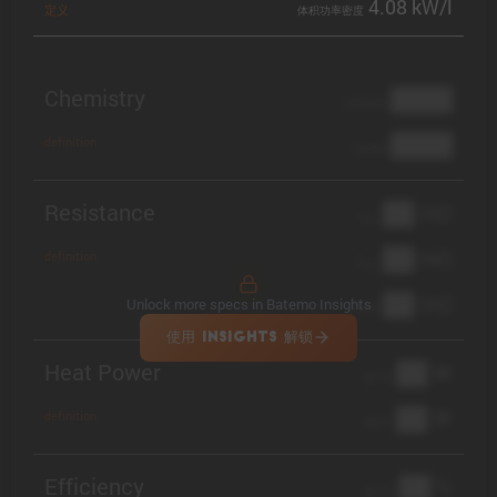
4.08 kW/l
定义
体积功率密度
Chemistry
████
cathode
████
definition
anode
Resistance
██ mΩ
R
AC
██ mΩ
definition
R
pol
██ mΩ
Unlock more specs in Batemo Insights
DCIR
使用 INSIGHTS 解锁
Heat Power
██ W
@ 1C
██ W
definition
@ 3C
Efficiency
██ %
@ C/2