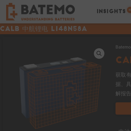
N
INSIGHTS
CALB 中航锂电 L148N58A
Bate
CA
获取有
据、
解报