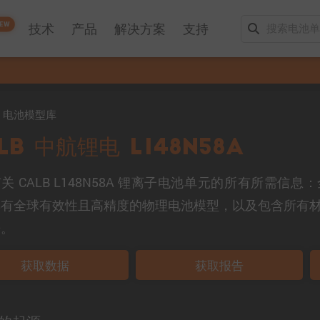
EW
技术
产品
解决方案
支持
mo 电池模型库
LB 中航锂电 L148N58A
关 CALB L148N58A 锂离子电池单元的所有所需信
具有全球有效性且高精度的物理电池模型，以及包含所有
告。
获取数据
获取报告