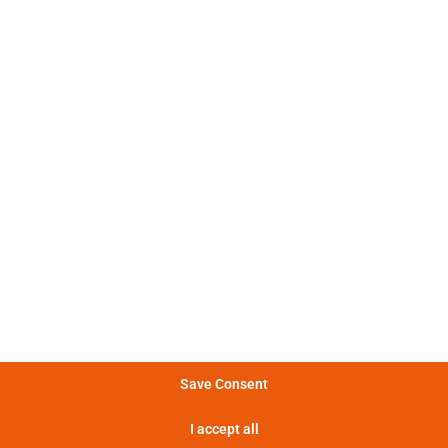
池数据包含原始测量数据和仿真数据。所有实验都会计算
。图表显示了电池“CALB L148N58A”的特性数
：电气和热放电行为强烈非线
电特性
。
：不同电流脉冲的形状发生显著
冲特性
化。
：图表展示了电池在不同功率下
量特性
够提供多少能量。
：电池提供的功率越大，其提供
率特性
率的时间越短。
Save Consent
：热损失越大，电池升温越多，导
特性
I accept all