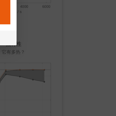
热特性
它有多热？