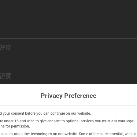
密度
密度
Privacy Preference
istry
 your consent before you can continue on our website.
are under 16 and wish to give consent to optional services, you must ask your legal
ns for permission.
n
cookies and other technologies on our website. Some of them are essential, while o