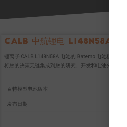
CALB 中航锂电 L148N58A 模
锂离子 CALB L148N58A 电池的 Batemo
将您的决策无缝集成到您的研究、开发和电池分析中
百特模型电池版本
发布日期