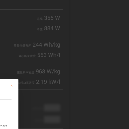
355 W
连续
884 W
峰值
244 Wh/kg
重量能量密度
553 Wh/l
体积能量密度
968 W/kg
重量功率密度
2.19 kW/l
体积功率密度
This button closes the dialog. Its functionality is identical to the Accept only 
████
cathode
████
anode
thers