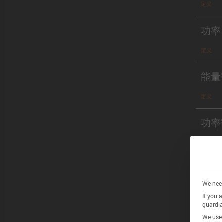
定义
功率
定义
能量
定义
功率
定义
Chem
We need
If you 
guardia
definitio
We use 