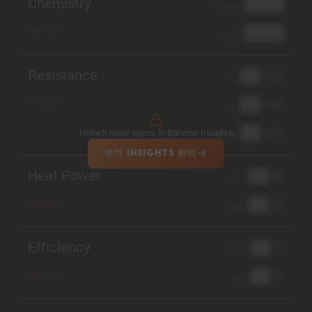
Chemistry
████
cathode
████
definition
anode
Resistance
██ mΩ
R
AC
██ mΩ
definition
R
pol
██ mΩ
Unlock more specs in Batemo Insights
DCIR
使用 INSIGHTS 解锁
Heat Power
██ W
@ 1C
██ W
definition
@ 3C
Efficiency
██ %
@ C/2
██ %
definition
@ 1C