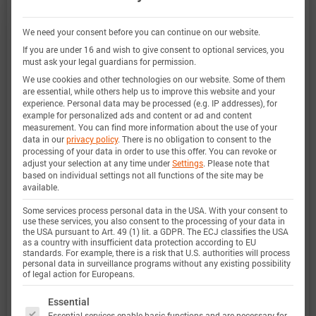
有效性。作为一个数字孪生模型，它可通过模拟将
您的决策无缝集成到您的研究、开发和电池分析
We need your consent before you can continue on our website.
中。有关巴特莫电池模型的特性和功能的详细信
If you are under 16 and wish to give consent to optional services, you
must ask your legal guardians for permission.
息，请参见
详情
。Batemo 通过比较以下范围内的
We use cookies and other technologies on our website. Some of them
are essential, while others help us to improve this website and your
电池模拟和测量数据，证明了 Batemo 电池模型的
experience.
Personal data may be processed (e.g. IP addresses), for
准确性和有效性。验证范围广泛，实验特征涵盖电
example for personalized ads and content or ad and content
measurement.
You can find more information about the use of your
池的整个运行区域： 在低温和高温、最大电流和整
data in our
privacy policy
.
There is no obligation to consent to the
processing of your data in order to use this offer.
You can revoke or
个充电状态范围内。
adjust your selection at any time under
Settings
.
Please note that
based on individual settings not all functions of the site may be
available.
Some services process personal data in the USA. With your consent to
充电状态范
0 … 100%
use these services, you also consent to the processing of your data in
the USA pursuant to Art. 49 (1) lit. a GDPR. The ECJ classifies the USA
围
as a country with insufficient data protection according to EU
standards. For example, there is a risk that U.S. authorities will process
personal data in surveillance programs without any existing possibility
of legal action for Europeans.
电流范围
-75 A 放电 … 10 A 充电 (-30C
The following is a list of service groups for which 
… 4C)
Essential
定义
Essential services enable basic functions and are necessary for