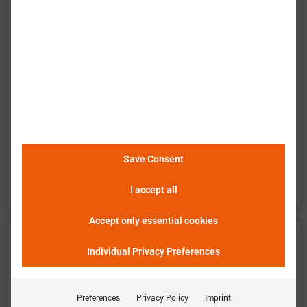
平均精度和相应的仿真工具将在巴特莫（Batemo）
Save Consent
电池模型完成后发布。
I accept all
Accept only essential cookies
DMEGC 东磁新能源 INR18650-25P(2)
数据
Individual Privacy Preferences
巴特莫 提供电池单元 DMEGC INR18650-25P(2) 的
Preferences
Privacy Policy
Imprint
广泛实验特性评估。数据包含了电池在所有操作区