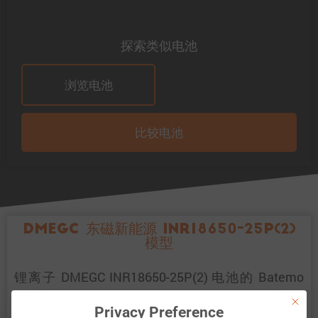
探索类似电池
浏览电池
比较电池
DMEGC 东磁新能源 INR18650-25P(2)
模型
锂离子 DMEGC INR18650-25P(2) 电池的 Batemo
电池模型是一个高精度的物理电池模型，具有全局
This bu
Privacy Preference