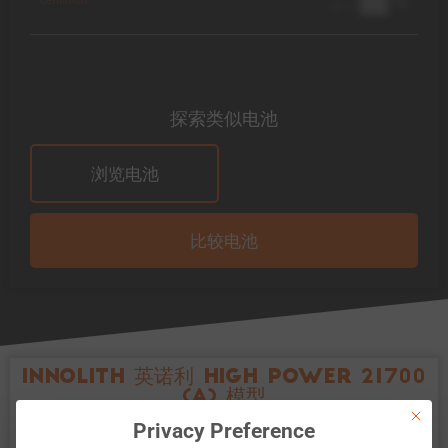
██ %
@ 1C
探索类似电池
浏览电池
比较电池
Innolith 英诺利 High Power 21700
(A) 模型
This bu
Privacy Preference
锂离子 Innolith High Power 21700 (A) 电池的