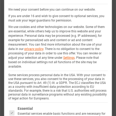
Batemo 电池模型是一个高精度的物理电池模型，
We need your consent before you can continue on our website.
具有全局有效性。作为一个数字孪生模型，它可通
If you are under 16 and wish to give consent to optional services, you
must ask your legal guardians for permission.
过模拟将您的决策无缝集成到您的研究、开发和电
We use cookies and other technologies on our website. Some of them
池分析中。有关巴特莫电池模型的特性和功能的详
are essential, while others help us to improve this website and your
experience.
Personal data may be processed (e.g. IP addresses), for
细信息，请参见
详情
。Batemo 通过比较以下范围
example for personalized ads and content or ad and content
measurement.
You can find more information about the use of your
内的电池模拟和测量数据，证明了 Batemo 电池模
data in our
privacy policy
.
There is no obligation to consent to the
processing of your data in order to use this offer.
You can revoke or
型的准确性和有效性。验证范围广泛，实验特征涵
adjust your selection at any time under
Settings
.
Please note that
based on individual settings not all functions of the site may be
盖电池的整个运行区域： 在低温和高温、最大电流
available.
和整个充电状态范围内。
Some services process personal data in the USA. With your consent to
use these services, you also consent to the processing of your data in
the USA pursuant to Art. 49 (1) lit. a GDPR. The ECJ classifies the USA
as a country with insufficient data protection according to EU
standards. For example, there is a risk that U.S. authorities will process
充电状态范
0 … 100%
personal data in surveillance programs without any existing possibility
of legal action for Europeans.
围
The following is a list of service groups for which 
Essential
Essential services enable basic functions and are necessary for