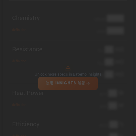
Chemistry
████
cathode
████
definition
anode
Resistance
██ mΩ
R
AC
██ mΩ
definition
R
pol
██ mΩ
Unlock more specs in Batemo Insights
DCIR
使用 INSIGHTS 解锁
Heat Power
██ W
@ 1C
██ W
definition
@ 3C
Efficiency
██ %
@ C/2
definition