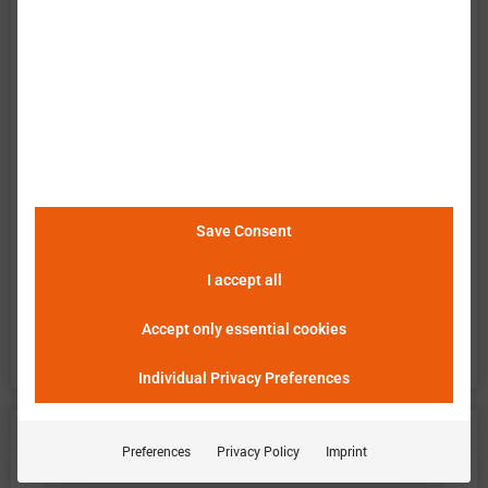
Save Consent
I accept all
平均精度和相应的仿真工具将在巴特莫（Batemo）
Accept only essential cookies
电池模型完成后发布。
Individual Privacy Preferences
Innolith 英诺利 High Power 21700
(A) 数据
Preferences
Privacy Policy
Imprint