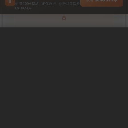
试用 INSIGHTS
使用 100+ 指标、老化数据、热分析等探索
LR1865LA
Explore impedance spectrum and DCIR (SOC, T) of
IMPEDANCE & RESISTANCE
LR1865LA
0 / 5
清除
立即比较
Explore heat generation and cell efficiency at different
HEAT POWER & EFFICIENCY
temperatures and powers of LR1865LA
在 INSIGHTS 中探索