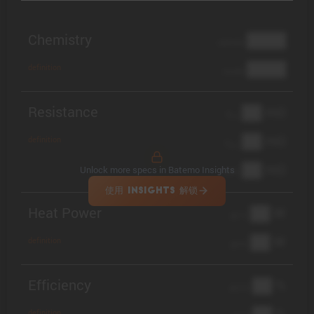
Chemistry
████
cathode
████
definition
anode
Resistance
██ mΩ
R
AC
██ mΩ
definition
R
pol
██ mΩ
Unlock more specs in Batemo Insights
DCIR
使用 INSIGHTS 解锁
Heat Power
██ W
@ 1C
██ W
definition
@ 3C
Efficiency
██ %
@ C/2
██ %
definition