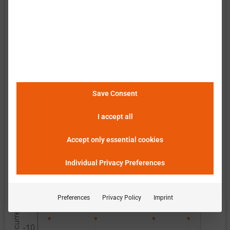
特性评估。数据包含了电池在所有操作区域的测量
结果。以下说明和图表描述并展示了可用的测量结
果。巴特莫 单元查看器使得数据的简便和快速分
析、评估及比较成为可能。
请点击这里查看详细信
息
。
Save Consent
恒定电流
I accept all
Accept only essential cookies
Individual Privacy Preferences
Preferences
Privacy Policy
Imprint