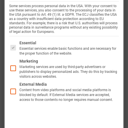
4.0C)
定义
Some services process personal data in the USA. With your consent to
use these services, you also consent to the processing of your data in
the USA pursuant to Art. 49 (1) lit. a GDPR. The ECJ classifies the USA
电压范围
2.5 … 4.2 V
as a country with insufficient data protection according to EU
standards. For example, there is a risk that U.S. authorities will process
personal data in surveillance programs without any existing possibility
定义
of legal action for Europeans.
The following is a list of service groups for which 
温度范围
-20 … 75 °C
Essential
Essential services enable basic functions and are necessary for
the proper function of the website.
定义
Marketing
Marketing services are used by third-party advertisers or
publishers to display personalized ads. They do this by tracking
visitors across websites.
此外，巴特莫电池模型的验证将完全透明。巴特莫
External Media
电池数据包含原始测量数据和仿真数据。所有实验
Content from video platforms and social media platforms is
blocked by default. If External Media services are accepted,
都会计算电压、温度、功率和能量的准确性。这使
access to those contents no longer requires manual consent.
得可以轻松评估和分析巴特莫电池模型的有效性。
图表显示了电池“Lishen LR1865LA”的特性数据选
项，以评估电池性能。当巴特莫电池模型完成后，