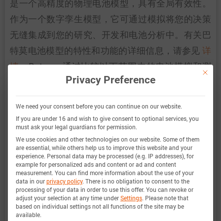
是一个高精度的物理电池模型，具有全局有效性。
作为一个数字孪生模型，它可通过模拟将您的决策
无缝集成到您的研究、开发和电池分析中。有关巴
特莫电池模型的特性和功能的详细信息，请参见
详
情
。Batemo 通过比较以下范围内的电池模拟和测
This bu
Privacy Preference
量数据，证明了 Batemo 电池模型的准确性和有效
性。验证范围广泛，实验特征涵盖电池的整个运行
We need your consent before you can continue on our website.
区域： 在低温和高温、最大电流和整个充电状态范
If you are under 16 and wish to give consent to optional services, you
must ask your legal guardians for permission.
围内。
We use cookies and other technologies on our website. Some of them
are essential, while others help us to improve this website and your
experience.
Personal data may be processed (e.g. IP addresses), for
example for personalized ads and content or ad and content
充电状态范
0 … 100%
measurement.
You can find more information about the use of your
data in our
privacy policy
.
There is no obligation to consent to the
围
processing of your data in order to use this offer.
You can revoke or
adjust your selection at any time under
Settings
.
Please note that
based on individual settings not all functions of the site may be
电流范围
-60 A 放电 … 8 A 充电 (-30.0C …
available.