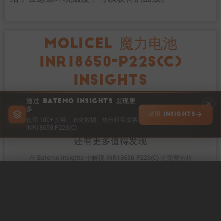
MOLICEL 魔力电池
INR18650-P22S(C)
INSIGHTS
通过 BATEMO INSIGHTS 发现更
多
试用 INSIGHTS
使用 100+ 指标、老化数据、热分析等探索
INR18650-P22S(C)
还有更多值得发现
在 Batemo Insights 中解锁 INR18650-P22S(C) 的完整分析
0 / 5
清除
立即比较
Get to know active materials for the INR18650-P22S(C)
CHEMISTRY & MATERIALS