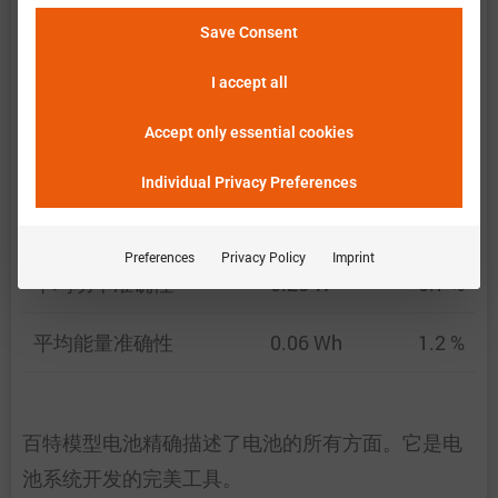
述。因此，电压、温度、能量和功率的测量与仿真
Save Consent
结果之间的差异的均方根值被用于得出相应的准确
性。相对数值将准确性与相应的绝对值相关联。
I accept all
Accept only essential cookies
平均电压准确性
0.023 V
0.8 %
Individual Privacy Preferences
平均温度准确性
0.4 K
0.4 %
Preferences
Privacy Policy
Imprint
平均功率准确性
0.25 W
0.7 %
平均能量准确性
0.06 Wh
1.2 %
百特模型电池精确描述了电池的所有方面。它是电
池系统开发的完美工具。