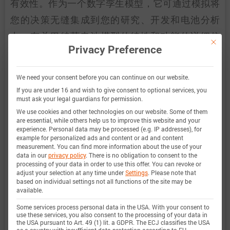
有效性。作为一个数字孪生模型，它可通过模拟将
您的决策无缝集成到您的研究、开发和电池分析
中。有关巴特莫电池模型的特性和功能的详细信
This bu
Privacy Preference
息，请参见
详情
。
We need your consent before you can continue on our website.
If you are under 16 and wish to give consent to optional services, you
百特模型电池版本
1.513
must ask your legal guardians for permission.
We use cookies and other technologies on our website. Some of them
are essential, while others help us to improve this website and your
发布日期
2025年,09月,30日
experience.
Personal data may be processed (e.g. IP addresses), for
example for personalized ads and content or ad and content
measurement.
You can find more information about the use of your
data in our
privacy policy
.
There is no obligation to consent to the
processing of your data in order to use this offer.
You can revoke or
百特模型通过比较以下范围内的电池仿真和测量数
adjust your selection at any time under
Settings
.
Please note that
based on individual settings not all functions of the site may be
据，展示了百特模型电池的准确性和有效性。验证
available.
非常广泛，实验特性覆盖了电池的整个操作区域：
Some services process personal data in the USA. With your consent to
use these services, you also consent to the processing of your data in
在低温和高温下，直到最大电流，并且在整个电量
the USA pursuant to Art. 49 (1) lit. a GDPR. The ECJ classifies the USA
as a country with insufficient data protection according to EU