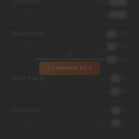
Chemistry
████
cathode
████
definition
anode
Resistance
██ mΩ
R
AC
██ mΩ
definition
R
pol
██ mΩ
Unlock more specs in Batemo Insights
DCIR
使用 INSIGHTS 解锁
Heat Power
██ W
@ 1C
██ W
definition
@ 3C
Efficiency
██ %
@ C/2
██ %
definition
@ 1C