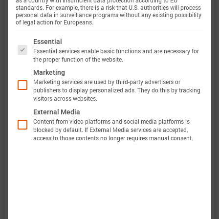
范围内。
standards. For example, there is a risk that U.S. authorities will process
personal data in surveillance programs without any existing possibility
of legal action for Europeans.
The following is a list of service groups for which 
Essential
电量范围
0 … 100%
Essential services enable basic functions and are necessary for
the proper function of the website.
电流范围
-66 A 放电 … 9 A 充电 (-30C … 4C)
Marketing
Marketing services are used by third-party advertisers or
定义
publishers to display personalized ads. They do this by tracking
visitors across websites.
电压范围
2.5 … 4.2 V
External Media
Content from video platforms and social media platforms is
定义
blocked by default. If External Media services are accepted,
access to those contents no longer requires manual consent.
温度范围
-20 … 80 °C
定义
此外，巴特莫电池模型的验证将完全透明。巴特莫