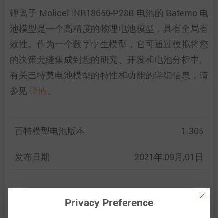
锂离子 Molicel INR18650-P28B 电池的 Batemo 电
池模型是一个高精度的物理电池模型，具有全局有
效性。作为一个数字孪生模型，它可通过模拟将您
的决策无缝集成到您的研究、开发和电池分析中。
有关巴特莫电池模型的特性和功能的详细信息，请
参见
详情
。
百特模型电池版本
1.305
发布日期
2021年,09月,01日
This bu
百特模型通过比较以下范围内的电池仿真和测量数
Privacy Preference
据，展示了百特模型电池的准确性和有效性。验证