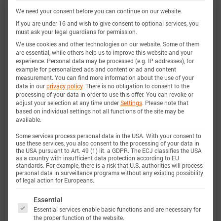
We need your consent before you can continue on our website.
非常广泛，实验特性覆盖了电池的整个操作区域：
If you are under 16 and wish to give consent to optional services, you
在低温和高温下，直到最大电流，并且在整个电量
must ask your legal guardians for permission.
范围内。
We use cookies and other technologies on our website. Some of them
are essential, while others help us to improve this website and your
experience.
Personal data may be processed (e.g. IP addresses), for
example for personalized ads and content or ad and content
measurement.
You can find more information about the use of your
电量范围
0 … 100%
data in our
privacy policy
.
There is no obligation to consent to the
processing of your data in order to use this offer.
You can revoke or
adjust your selection at any time under
Settings
.
Please note that
电流范围
-56 A 放电 … 11 A 充电 (-20.0C …
based on individual settings not all functions of the site may be
available.
4.0C)
定义
Some services process personal data in the USA. With your consent to
use these services, you also consent to the processing of your data in
the USA pursuant to Art. 49 (1) lit. a GDPR. The ECJ classifies the USA
电压范围
2.5 … 4.2 V
as a country with insufficient data protection according to EU
standards. For example, there is a risk that U.S. authorities will process
定义
personal data in surveillance programs without any existing possibility
of legal action for Europeans.
温度范围
-20 … 80 °C
The following is a list of service groups for which 
Essential
Essential services enable basic functions and are necessary for
定义
the proper function of the website.