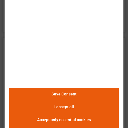
百特模型电池精确描述了电池的所有方面。它是电
池系统开发的完美工具。
Molicel 魔力电池 INR18650-P28B 数
据
巴特莫 提供电池单元 Molicel INR18650-P28B 的广
泛实验特性评估。数据包含了电池在所有操作区域
的测量结果。以下说明和图表描述并展示了可用的
测量结果。巴特莫 单元查看器使得数据的简便和快
Save Consent
速分析、评估及比较成为可能。
请点击这里查看详
I accept all
细信息
。
Accept only essential cookies