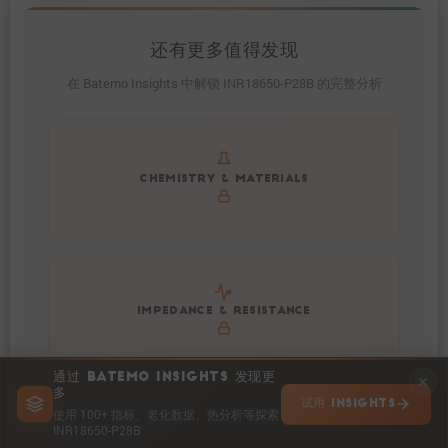
还有更多值得发现
在 Batemo Insights 中解锁 INR18650-P28B 的完整分析
Get to know active materials for the INR18650-P28B
CHEMISTRY & MATERIALS
Explore impedance spectrum and DCIR (SOC, T) of
IMPEDANCE & RESISTANCE
INR18650-P28B
通过 BATEMO INSIGHTS 发现更
多
试用 INSIGHTS
使用 100+ 指标、老化数据、热分析等探索
INR18650-P28B
Explore heat generation and cell efficiency at different
HEAT POWER & EFFICIENCY