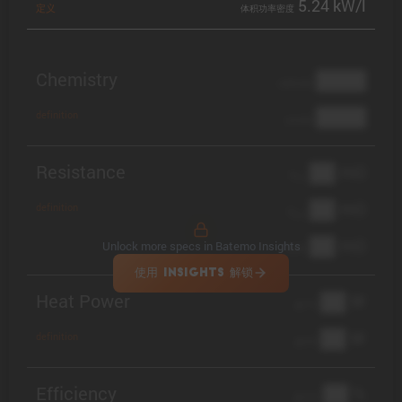
5.24 kW/l
定义
体积功率密度
Chemistry
████
cathode
████
definition
anode
Resistance
██ mΩ
R
AC
██ mΩ
definition
R
pol
██ mΩ
Unlock more specs in Batemo Insights
DCIR
使用 INSIGHTS 解锁
Heat Power
██ W
@ 1C
██ W
definition
@ 3C
Efficiency
██ %
@ C/2