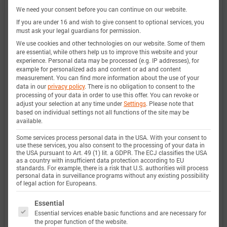
We need your consent before you can continue on our website.
锂离子 muRata US18650-FTC1 电池的 Batemo 电
If you are under 16 and wish to give consent to optional services, you
池模型是一个高精度的物理电池模型，具有全局有
must ask your legal guardians for permission.
We use cookies and other technologies on our website. Some of them
效性。作为一个数字孪生模型，它可通过模拟将您
are essential, while others help us to improve this website and your
的决策无缝集成到您的研究、开发和电池分析中。
experience.
Personal data may be processed (e.g. IP addresses), for
example for personalized ads and content or ad and content
有关巴特莫电池模型的特性和功能的详细信息，请
measurement.
You can find more information about the use of your
data in our
privacy policy
.
There is no obligation to consent to the
参见
详情
。Batemo 通过比较以下范围内的电池模
processing of your data in order to use this offer.
You can revoke or
adjust your selection at any time under
Settings
.
Please note that
拟和测量数据，证明了 Batemo 电池模型的准确性
based on individual settings not all functions of the site may be
available.
和有效性。验证范围广泛，实验特征涵盖电池的整
Some services process personal data in the USA. With your consent to
个运行区域： 在低温和高温、最大电流和整个充电
use these services, you also consent to the processing of your data in
the USA pursuant to Art. 49 (1) lit. a GDPR. The ECJ classifies the USA
状态范围内。
as a country with insufficient data protection according to EU
standards. For example, there is a risk that U.S. authorities will process
personal data in surveillance programs without any existing possibility
of legal action for Europeans.
充电状态范
0 … 100%
The following is a list of service groups for which 
Essential
Essential services enable basic functions and are necessary for
围
the proper function of the website.