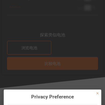
██ %
definition
@ 1C
探索类似电池
浏览电池
比较电池
This bu
muRata 村田制作所 US18650-FTC1 模
Privacy Preference
型