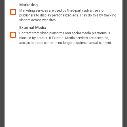
Marketing
电流范围
-44 A 放电 … 4 A 充电 (-40.0C …
Marketing services are used by third-party advertisers or
publishers to display personalized ads. They do this by tracking
4.0C)
定义
visitors across websites.
External Media
电压范围
2.0 … 3.6 V
Content from video platforms and social media platforms is
blocked by default. If External Media services are accepted,
access to those contents no longer requires manual consent.
定义
温度范围
-20 … 80 °C
定义
此外，巴特莫电池模型的验证将完全透明。巴特莫
电池数据包含原始测量数据和仿真数据。所有实验
都会计算电压、温度、功率和能量的准确性。这使
得可以轻松评估和分析巴特莫电池模型的有效性。