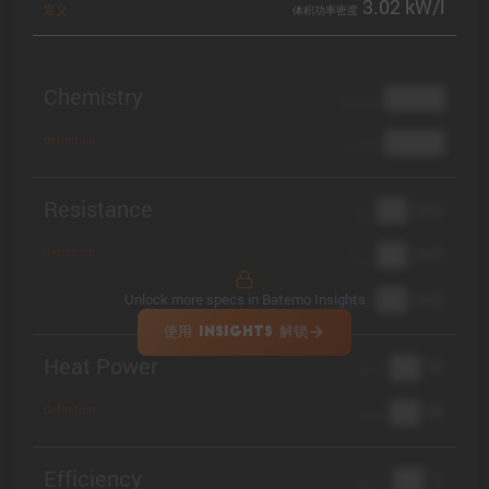
3.02 kW/l
定义
体积功率密度
Chemistry
████
cathode
████
definition
anode
Resistance
██ mΩ
R
AC
██ mΩ
definition
R
pol
██ mΩ
Unlock more specs in Batemo Insights
DCIR
使用 INSIGHTS 解锁
Heat Power
██ W
@ 1C
██ W
definition
@ 3C
Efficiency
██ %
@ C/2