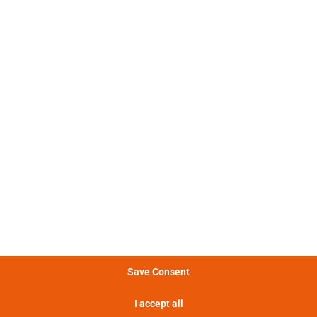
池数据包含原始测量数据和仿真数据。所有实验都会计算
图表显示了电池“Sanyo UR18650-RX”的特性
：电气和热放电行为强烈非线
电特性
。
：不同电流脉冲的形状发生显著
冲特性
化。
：图表展示了电池在不同功率下
量特性
够提供多少能量。
：电池提供的功率越大，其提供
率特性
率的时间越短。
Save Consent
：热损失越大，电池升温越多，导
特性
I accept all