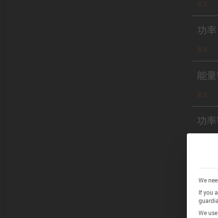
定义
功率
定义
能量
定义
功率
定义
Chem
We need
If you 
guardia
definitio
We use 