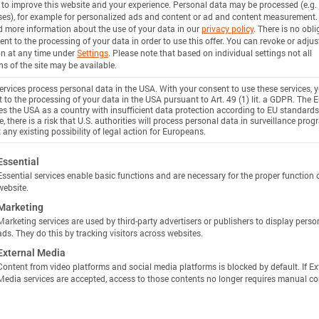
 to improve this website and your experience.
Personal data may be processed (e.g. 
stance
es), for example for personalized ads and content or ad and content measurement.
d more information about the use of your data in our
privacy policy
.
There is no obli
ent to the processing of your data in order to use this offer.
You can revoke or adjus
n
on at any time under
Settings
.
Please note that based on individual settings not all
ns of the site may be available.
Unlock more specs in Batemo Insights
rvices process personal data in the USA. With your consent to use these services, 
 to the processing of your data in the USA pursuant to Art. 49 (1) lit. a GDPR. The 
使用 INSIGHTS 解锁
ies the USA as a country with insufficient data protection according to EU standards
 Power
, there is a risk that U.S. authorities will process personal data in surveillance pro
 any existing possibility of legal action for Europeans.
n
ollowing is a list of service groups for which consent c
Essential
Essential services enable basic functions and are necessary for the proper function 
website.
ciency
Marketing
Marketing services are used by third-party advertisers or publishers to display perso
n
ads. They do this by tracking visitors across websites.
External Media
Content from video platforms and social media platforms is blocked by default. If Ex
Media services are accepted, access to those contents no longer requires manual co