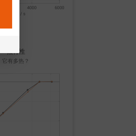
热特性
它有多热？