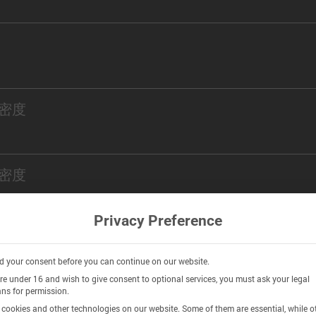
密度
密度
Privacy Preference
istry
 your consent before you can continue on our website.
are under 16 and wish to give consent to optional services, you must ask your legal
ns for permission.
n
cookies and other technologies on our website. Some of them are essential, while o