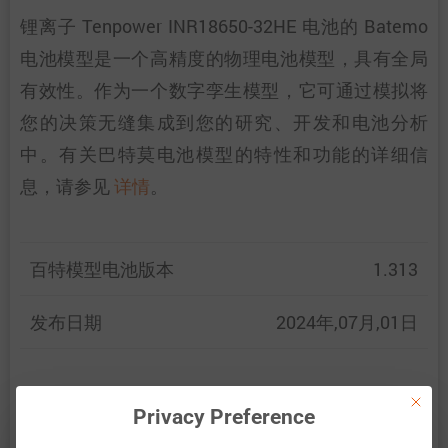
锂离子 Tenpower INR18650-32HE 电池的 Batemo
电池模型是一个高精度的物理电池模型，具有全局
有效性。作为一个数字孪生模型，它可通过模拟将
您的决策无缝集成到您的研究、开发和电池分析
中。有关巴特莫电池模型的特性和功能的详细信
息，请参见
详情
。
百特模型电池版本
1.313
发布日期
2024年,07月,01日
This bu
百特模型通过比较以下范围内的电池仿真和测量数
Privacy Preference
据，展示了百特模型电池的准确性和有效性。验证