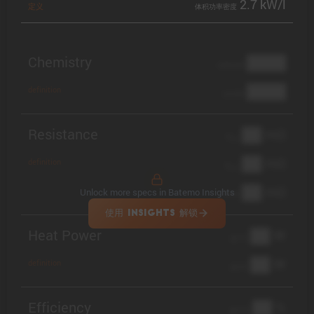
2.7 kW/l
定义
体积功率密度
Chemistry
████
cathode
████
definition
anode
Resistance
██ mΩ
R
AC
██ mΩ
definition
R
pol
██ mΩ
Unlock more specs in Batemo Insights
DCIR
使用 INSIGHTS 解锁
Heat Power
██ W
@ 1C
██ W
definition
@ 3C
Efficiency
██ %
@ C/2