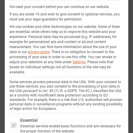
We need your consent before you can continue on our website.
非常广泛，实验特性覆盖了电池的整个操作区域：
If you are under 16 and wish to give consent to optional services, you
在低温和高温下，直到最大电流，并且在整个电量
must ask your legal guardians for permission.
范围内。
We use cookies and other technologies on our website. Some of them
are essential, while others help us to improve this website and your
experience.
Personal data may be processed (e.g. IP addresses), for
example for personalized ads and content or ad and content
measurement.
You can find more information about the use of your
电量范围
0 … 100%
data in our
privacy policy
.
There is no obligation to consent to the
processing of your data in order to use this offer.
You can revoke or
adjust your selection at any time under
Settings
.
Please note that
电流范围
-16 A 放电 … 6 A 充电 (-5C … 2C)
based on individual settings not all functions of the site may be
available.
定义
Some services process personal data in the USA. With your consent to
use these services, you also consent to the processing of your data in
the USA pursuant to Art. 49 (1) lit. a GDPR. The ECJ classifies the USA
电压范围
2.5 … 4.2 V
as a country with insufficient data protection according to EU
standards. For example, there is a risk that U.S. authorities will process
定义
personal data in surveillance programs without any existing possibility
of legal action for Europeans.
温度范围
-20 … 60 °C
The following is a list of service groups for which 
Essential
Essential services enable basic functions and are necessary for
定义
the proper function of the website.