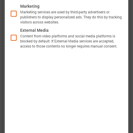
Marketing
Marketing services are used by third-party advertisers or
publishers to display personalized ads. They do this by tracking
此外，巴特莫电池模型的验证将完全透明。巴特莫
visitors across websites.
电池数据包含原始测量数据和仿真数据。所有实验
External Media
Content from video platforms and social media platforms is
都会计算电压、温度、功率和能量的准确性。这使
blocked by default. If External Media services are accepted,
access to those contents no longer requires manual consent.
得可以轻松评估和分析巴特莫电池模型的有效性。
图表显示了电池“Tenpower INR18650-32HE”的特性
数据选项，以评估电池性能。当巴特莫电池模型完
成后，将包括预测结果。
：电气和热放电行为强烈非线性。
放电特性
：不同电流脉冲的形状发生显著变化。
脉冲特性
：图表展示了电池在不同功率下能够提
能量特性
供多少能量。