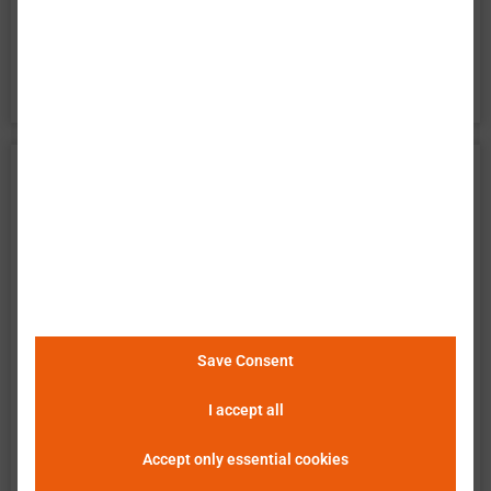
百特模型电池精确描述了电池的所有方面。它是电
池系统开发的完美工具。
Tenpower 天鹏电源 INR18650-32HE
数据
巴特莫 提供电池单元 Tenpower INR18650-32HE 的
广泛实验特性评估。数据包含了电池在所有操作区
域的测量结果。以下说明和图表描述并展示了可用
的测量结果。巴特莫 单元查看器使得数据的简便和
Save Consent
快速分析、评估及比较成为可能。
请点击这里查看
I accept all
详细信息
。
Accept only essential cookies