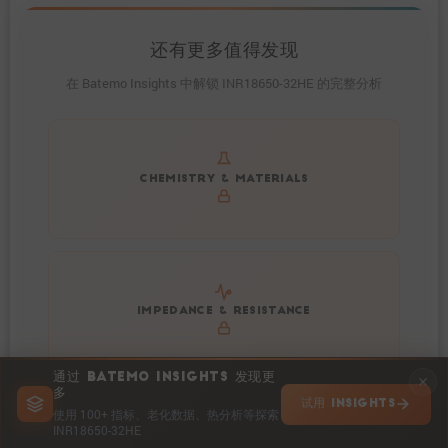
还有更多值得发现
在 Batemo Insights 中解锁 INR18650-32HE 的完整分析
Get to know active materials for the INR18650-32HE
CHEMISTRY & MATERIALS
Explore impedance spectrum and DCIR (SOC, T) of
IMPEDANCE & RESISTANCE
INR18650-32HE
通过 BATEMO INSIGHTS 发现更
多
试用 INSIGHTS
使用 100+ 指标、老化数据、热分析等探索
INR18650-32HE
Explore heat generation and cell efficiency at different
HEAT POWER & EFFICIENCY