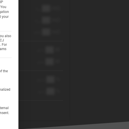
IP
██ mΩ
You
R
AC
gation
t your
██ mΩ
R
pol
██ mΩ
DCIR
you also
ECJ
. For
██ W
grams
@ 1C
██ W
@ 3C
an be given. The first service group is essential and can
of the
██ %
@ C/2
nalized
██ %
@ 1C
ternal
nsent.