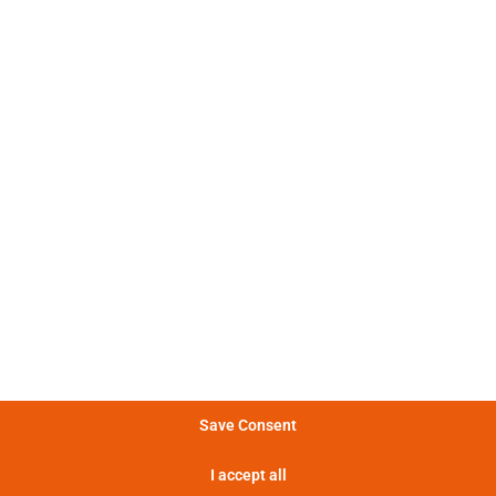
: 不同的电流脉冲形状变化很大。
冲特性
: 图表显示了电池在不同功率下能
量特性
提供的能量。
: 电池提供的功率越大，提供这种
率特性
率的时间越短。
: 热损失越大，电池温度越高，最终
特性
致功耗增加。
显示实验定义
Save Consent
功率特性
I accept all