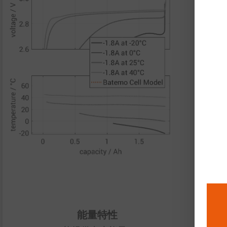
脉
能
够
功
功
热
导
能量特性