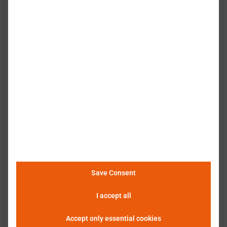
热特性
会变得多热?
Save Consent
I accept all
Accept only essential cookies