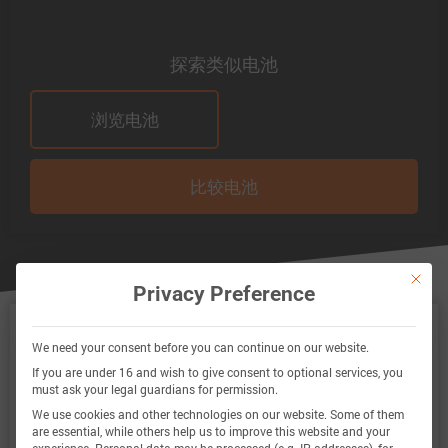
探索类似电池
浏览电池
比较电池
This bu
Privacy Preference
V4Drive V18650HP-30(A) 模型
We need your consent before you can continue on our website.
锂离子 V4Drive V18650HP-30(A) 电池的 Batemo 电
If you are under 16 and wish to give consent to optional services, you
must ask your legal guardians for permission.
池模型是一个高精度的物理电池模型，具有全局有
We use cookies and other technologies on our website. Some of them
效性。作为一个数字孪生模型，它可通过模拟将您
are essential, while others help us to improve this website and your