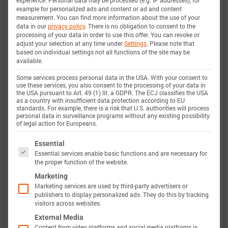
experience.
Personal data may be processed (e.g. IP addresses), for
的决策无缝集成到您的研究、开发和电池分析中。
example for personalized ads and content or ad and content
measurement.
You can find more information about the use of your
有关巴特莫电池模型的特性和功能的详细信息，请
data in our
privacy policy
.
There is no obligation to consent to the
processing of your data in order to use this offer.
You can revoke or
参见
详情
。Batemo 通过比较以下范围内的电池模
adjust your selection at any time under
Settings
.
Please note that
based on individual settings not all functions of the site may be
拟和测量数据，证明了 Batemo 电池模型的准确性
available.
和有效性。验证范围广泛，实验特征涵盖电池的整
Some services process personal data in the USA. With your consent to
use these services, you also consent to the processing of your data in
个运行区域： 在低温和高温、最大电流和整个充电
the USA pursuant to Art. 49 (1) lit. a GDPR. The ECJ classifies the USA
as a country with insufficient data protection according to EU
状态范围内。
standards. For example, there is a risk that U.S. authorities will process
personal data in surveillance programs without any existing possibility
of legal action for Europeans.
The following is a list of service groups for which 
Essential
充电状态范
0 … 100%
Essential services enable basic functions and are necessary for
the proper function of the website.
围
Marketing
Marketing services are used by third-party advertisers or
电流范围
-58 A 放电 … 29 A 充电 (-20C
publishers to display personalized ads. They do this by tracking
visitors across websites.
… 10C)
定义
External Media
Content from video platforms and social media platforms is