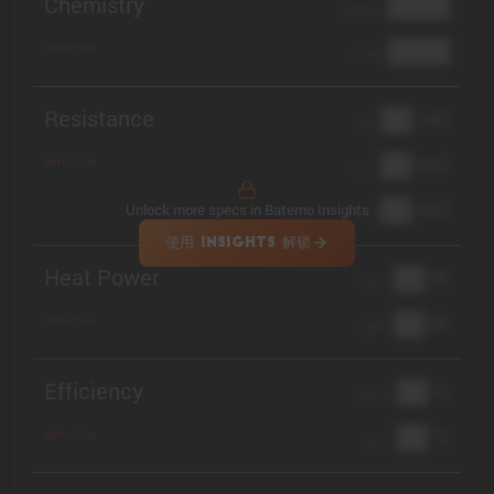
Chemistry
████
cathode
████
definition
anode
Resistance
██ mΩ
R
AC
██ mΩ
definition
R
pol
██ mΩ
Unlock more specs in Batemo Insights
DCIR
使用 INSIGHTS 解锁
Heat Power
██ W
@ 1C
██ W
definition
@ 3C
Efficiency
██ %
@ C/2
██ %
definition
@ 1C