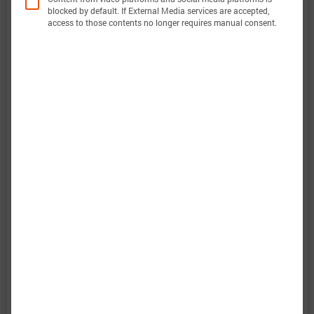
电压范围
2.5 … 4.2 V
blocked by default. If External Media services are accepted,
access to those contents no longer requires manual consent.
定义
温度范围
-20 … 80 °C
定义
此外，巴特莫电池模型的验证将完全透明。巴特莫
电池数据包含原始测量数据和仿真数据。所有实验
都会计算电压、温度、功率和能量的准确性。这使
得可以轻松评估和分析巴特莫电池模型的有效性。
图表显示了电池“V4Drive V18650HP-30(A)”的特性
数据选项，以评估电池性能。当巴特莫电池模型完
成后，将包括预测结果。