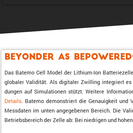
Beyonder AS BePowered
Das Batemo Cell Model der Lithium-Ion Batte­rie­zelle
globaler Validität. Als digitaler Zwilling integriert 
dungen auf Simula­tionen stützt. Weitere Infor­ma­t
Details
. Batemo demons­triert die Genau­ig­keit und V
Messdaten im unten angege­benen Bereich. Die Validie­
Betriebs­be­reich der Zelle ab: Bei niedrigen und ho