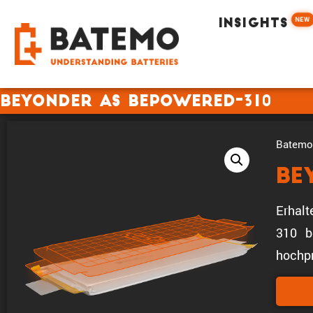
NEW
INSIGHTS
Beyonder AS BePowered-310
Batemo 
Be
Erhalt
310 b
hochpr