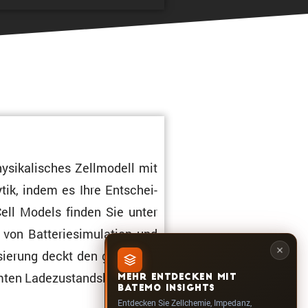
i­ka­li­sches Zellmo­dell mit
ytik, indem es Ihre Entschei­
Cell Models finden Sie unter
n Batte­rie­si­mu­la­tion und
i­sie­rung deckt den gesamten
amten Ladezustandsbereich.
MEHR ENTDECKEN MIT
BATEMO INSIGHTS
Entdecken Sie Zellchemie, Impedanz,