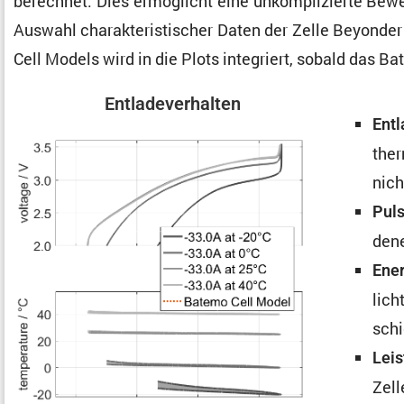
berechnet. Dies ermög­licht eine unkom­pli­zierte Bew
Auswahl charak­te­ris­ti­scher Daten der Zelle Beyond
Cell Models wird in die Plots integriert, sobald das 
Entla­de­ver­halten
Entl
ther
nich
Puls
dene
Ener
lich
schi
Leis
Zell