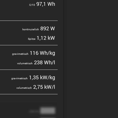
97,1 Wh
C/10
892 W
konti­nu­ier­lich
1,12 kW
Spitze
116 Wh/kg
gravi­me­trisch
238 Wh/l
volume­trisch
1,35 kW/kg
gravi­me­trisch
2,75 kW/l
volume­trisch
████
cathode