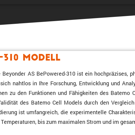
-310 Modell
 Beyonder AS BePowered-310 ist ein hochprä­zises, phys
es sich nahtlos in Ihre Forschung, Entwick­lung und Anal
ionen zu den Funktionen und Fähig­keiten des Batemo 
alidität des Batemo Cell Models durch den Vergleich vo
rung ist umfang­reich, die experi­men­telle Charak­te­r
hen Tempe­ra­turen, bis zum maximalen Strom und im ges