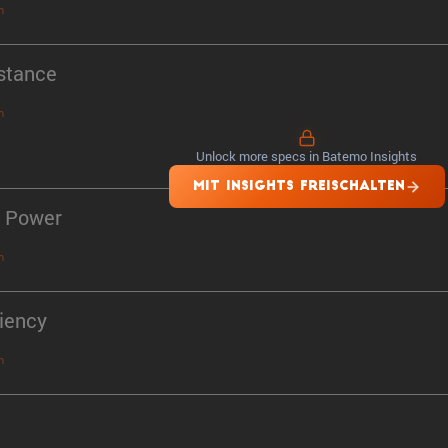
n
stance
n
Unlock more specs in Batemo Insights
MIT INSIGHTS FREISCHALTEN
 Power
n
ciency
n