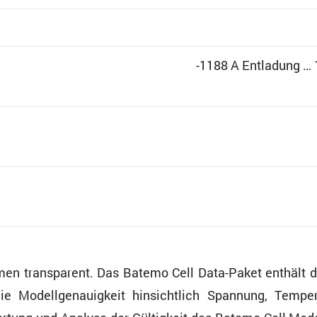
-1188 A Entla­dung …
men trans­pa­rent. Das Batemo Cell Data-Paket enthäl
 Modell­ge­nau­ig­keit hinsicht­lich Spannung, Tempe