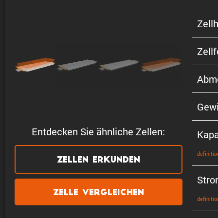
Zellh
Zell
Abme
Gewi
Entdecken Sie ähnliche Zellen:
Kapa
defini­tio
Zellen erkunden
Stro
Zelle vergleichen
defini­tio