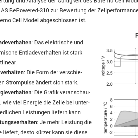
er­tung und Analyse der Gültig­keit des Batemo Cell Mod
er AS BePowered-310 zur Bewer­tung der Zellper­for­manc
Batemo Cell Model abgeschlossen ist.
P
: Das elektri­sche und
a­de­ver­halten
mi­sche Entla­de­ver­halten ist stark
tlinear.
: Die Form der verschie­
ver­halten
n Strom­pulse ändert sich stark.
: Die Grafik veran­schau­
gie­ver­halten
t, wie viel Energie die Zelle bei unter­
ed­li­chen Leistungen liefern kann.
: Je mehr Leistung die
tungs­ver­halten
e liefert, desto kürzer kann sie diese