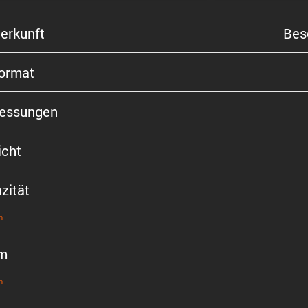
er­kunft
Bes
format
s­sungen
cht
zität
n
m
n