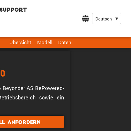
Support
Deutsch
Übersicht
Modell
Daten
0
elle Beyonder AS BePowered-
triebsbereich sowie ein
ll anfordern