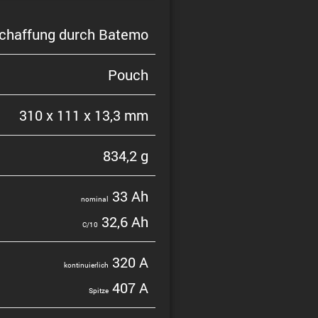
chaf­fung durch Batemo
Pouch
310 x 111 x 13,3 mm
834,2 g
33 Ah
nominal
32,6 Ah
C/10
320 A
konti­nu­ier­lich
407 A
Spitze