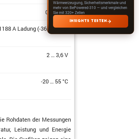
Wärmeerzeugung, Sicherheitsmerkmale und
mehr von BePowered-310 — und vergleichen
0 … 100%
Sie mit 320+ Zellen
INSIGHTS TESTEN
 1188 A Ladung (-36C … 36C)
2 … 3,6 V
-20 … 55 °C
t die Rohdaten der Messungen
­ratur, Leistung und Energie