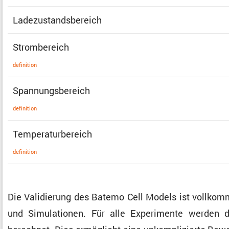
Ladezu­stands­be­reich
Strom­be­reich
defini­tion
Spannungs­be­reich
defini­tion
Tempe­ra­tur­be­reich
defini­tion
Die Validie­rung des Batemo Cell Models ist vollkom
und Simula­tionen. Für alle Experi­mente werden die