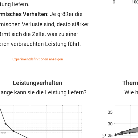
tung liefern.
: Je größer die
mi­sches Verhalten
mi­schen Verluste sind, desto stärker
rmt sich die Zelle, was zu einer
ren verbrauchten Leistung führt.
Experi­ment­de­fi­ni­tionen anzeigen
Leistung­ver­halten
Therm
lange kann sie die Leistung liefern?
Wie h