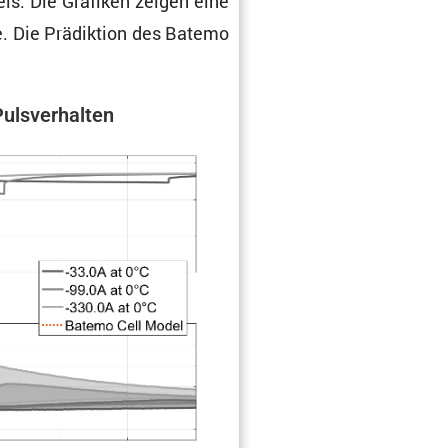
els. Die Grafiken zeigen eine
e. Die Prädik­tion des Batemo
ulsver­halten