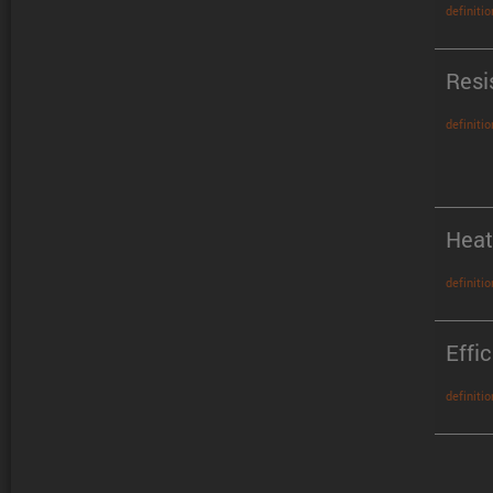
definitio
Resi
definitio
Heat
definitio
Effi
definitio