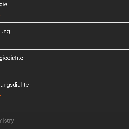
gie
n
tung
n
gie­dichte
n
tungs­dichte
n
istry