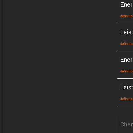
Ener
defini­tio
Leis
defini­tio
Ener
defini­tio
Leis
defini­tio
Chem