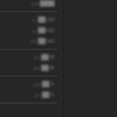
████
anode
██ mΩ
R
AC
██ mΩ
R
pol
██ mΩ
DCIR
██ W
@ 1C
██ W
@ 3C
██ %
@ C/2
██ %
@ 1C