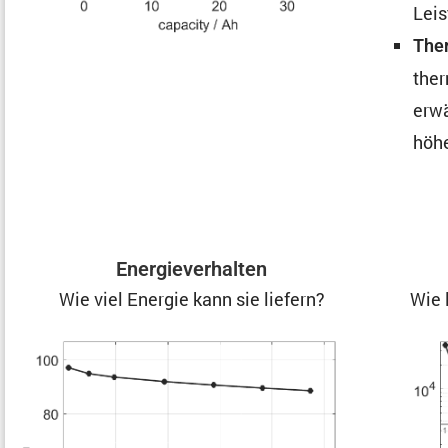
Leis
Ther
ther
erwä
höhe
Energie­ver­halten
Wie viel Energie kann sie liefern?
Wie 