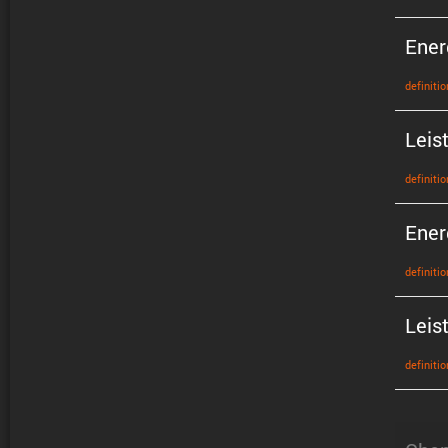
Ener
defini­tio
Leis
defini­tio
Ener
defini­tio
Leis
defini­tio