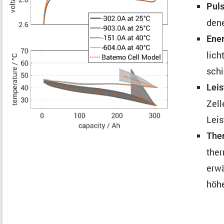
Puls
dene
Ener
lich
schi
Leis
Zell
Leis
Ther
ther
erwä
höhe