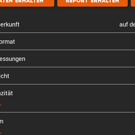
aten erhalten
Report erhalten
er­kunft
auf d
format
s­sungen
cht
zität
n
m
n