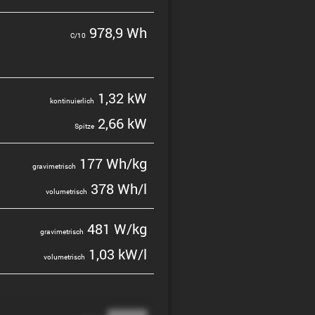
978,9 Wh
C/10
1,32 kW
konti­nu­ier­lich
2,66 kW
Spitze
177 Wh/kg
gravi­me­trisch
378 Wh/l
volume­trisch
481 W/kg
gravi­me­trisch
1,03 kW/l
volume­trisch