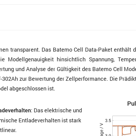
men trans­pa­rent. Das Batemo Cell Data-Paket enthäl
 Modell­ge­nau­ig­keit hinsicht­lich Spannung, Tempe
er­tung und Analyse der Gültig­keit des Batemo Cell Mod
5F-302Ah zur Bewer­tung der Zellper­for­mance. Die Prädi
odel abgeschlossen ist.
Pul
: Das elektri­sche und
a­de­ver­halten
mi­sche Entla­de­ver­halten ist stark
tlinear.