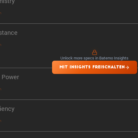
istry
n
stance
n
Unlock more specs in Batemo Insights
MIT INSIGHTS FREISCHALTEN
 Power
n
ciency
n