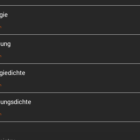
gie
n
tung
n
gie­dichte
n
tungs­dichte
n