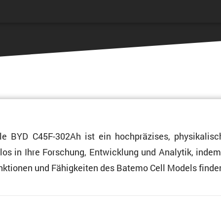
e BYD C45F-302Ah ist ein hochprä­zises, physi­ka­li­sc
ahtlos in Ihre Forschung, Entwick­lung und Analytik, inde
Funktionen und Fähig­keiten des Batemo Cell Models finde