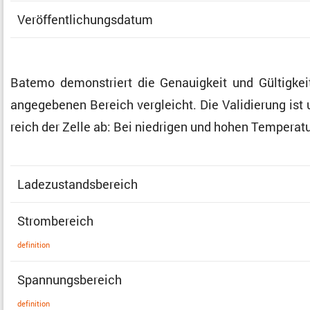
Veröf­fent­li­chungs­datum
Batemo demons­triert die Genau­ig­keit und Gültig­k
angege­benen Bereich vergleicht. Die Validie­rung ist u
reich der Zelle ab: Bei niedrigen und hohen Tempe­r
Ladezu­stands­be­reich
Strom­be­reich
defini­tion
Spannungs­be­reich
defini­tion