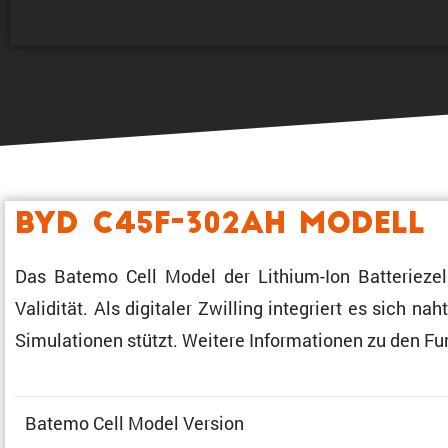
BYD C45F-302Ah Modell
Das Batemo Cell Model der Lithium-Ion Batte­rie­zell
Validität. Als digitaler Zwilling integriert es sich n
Simula­tionen stützt. Weitere Infor­ma­tionen zu den 
Batemo Cell Model Version