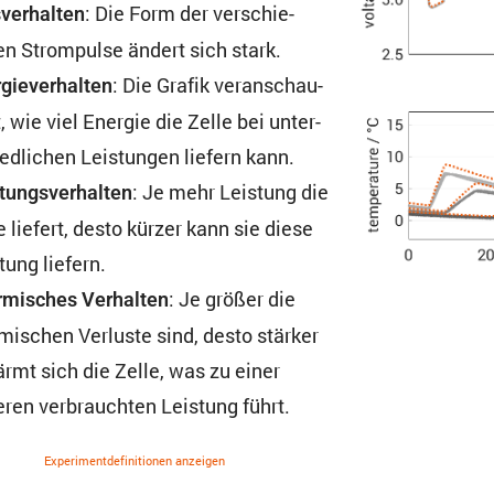
: Die Form der verschie­
ver­halten
n Strom­pulse ändert sich stark.
: Die Grafik veran­schau­
gie­ver­halten
t, wie viel Energie die Zelle bei unter­
ed­li­chen Leistungen liefern kann.
: Je mehr Leistung die
tungs­ver­halten
e liefert, desto kürzer kann sie diese
tung liefern.
: Je größer die
mi­sches Verhalten
mi­schen Verluste sind, desto stärker
rmt sich die Zelle, was zu einer
ren verbrauchten Leistung führt.
Experi­ment­de­fi­ni­tionen anzeigen