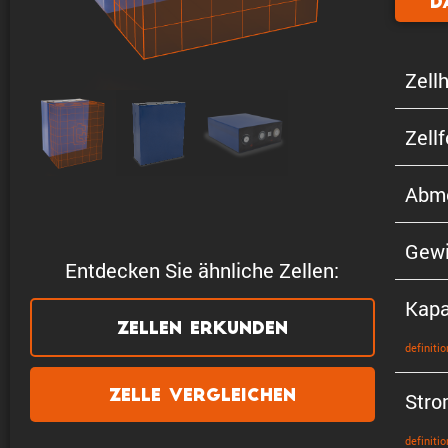
D
Zellh
Zell
Abme
Gewi
Entdecken Sie ähnliche Zellen:
Kapa
Zellen erkunden
defini­tio
Zelle vergleichen
Stro
defini­tio