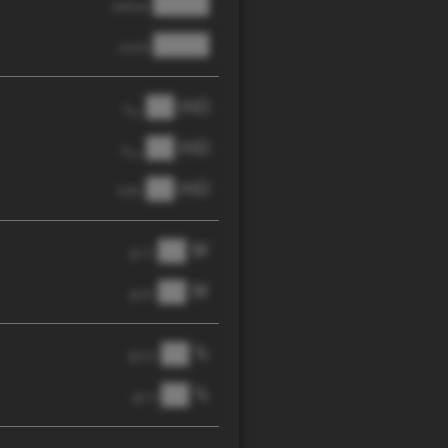
████
cathode
████
anode
██ mΩ
R
AC
██ mΩ
R
pol
██ mΩ
DCIR
██ W
@ 1C
██ W
@ 3C
██ %
@ C/2
██ %
@ 1C