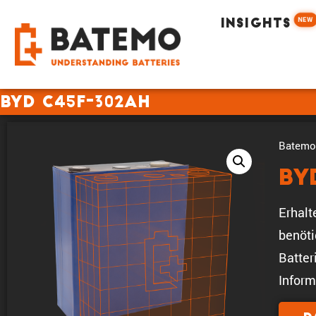
NEW
INSIGHTS
BYD C45F-302Ah
Batemo 
BY
Erhal
benöt
Batter
Inform