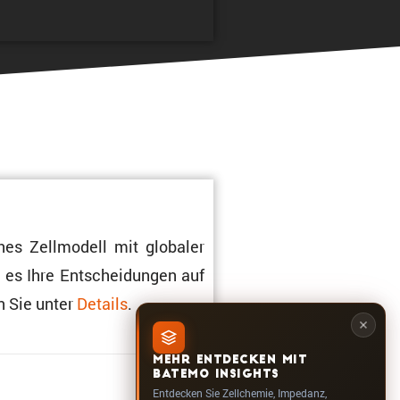
hes Zellmo­dell mit globaler
m es Ihre Entschei­dungen auf
n Sie unter
Details
.
MEHR ENTDECKEN MIT
1.312
BATEMO INSIGHTS
Entdecken Sie Zellchemie, Impedanz,