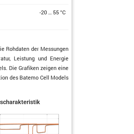
-20 … 55 °C
t die Rohdaten der Messungen
­ratur, Leistung und Energie
els. Die Grafiken zeigen eine
k­tion des Batemo Cell Models
scha­rak­te­ristik