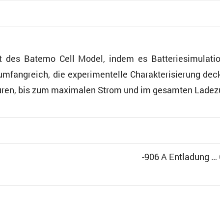
eit des Batemo Cell Model, indem es Batte­rie­si­mu­la
mfang­reich, die experi­men­telle Charak­te­ri­sie­rung d
a­turen, bis zum maximalen Strom und im gesamten Lade
-906 A Entla­dung …