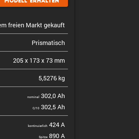
Modell erhalten
em freien Markt gekauft
Prisma­tisch
205 x 173 x 73 mm
5,5276 kg
302,0 Ah
nominal
302,5 Ah
C/10
424 A
konti­nu­ier­lich
890 A
Spitze