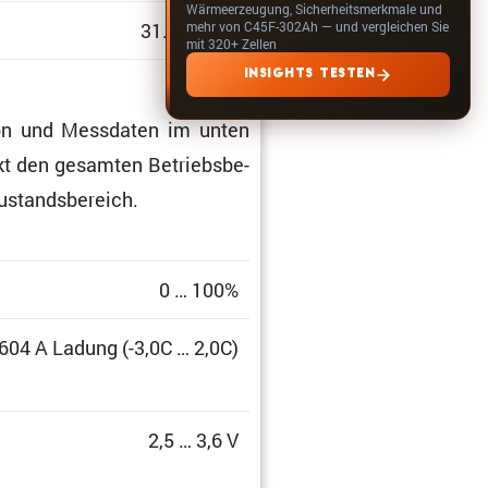
Wärmeerzeugung, Sicherheitsmerkmale und
mehr von C45F-302Ah — und vergleichen Sie
31.03.2024
mit 320+ Zellen
INSIGHTS TESTEN
­tion und Messdaten im unten
eckt den gesamten Betriebs­be­
zustandsbereich.
0 … 100%
 604 A Ladung (-3,0C … 2,0C)
2,5 … 3,6 V