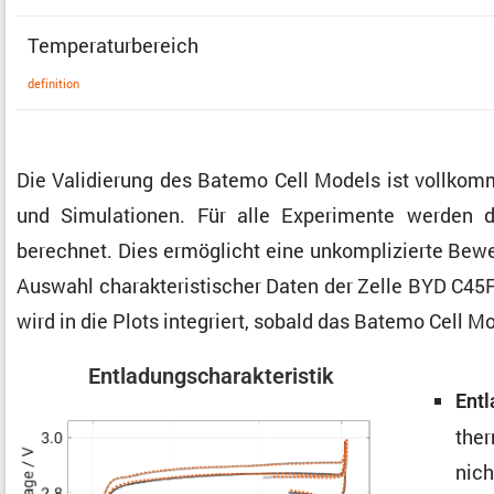
Tempe­ra­tur­be­reich
defini­tion
Die Validie­rung des Batemo Cell Models ist vollkom
und Simula­tionen. Für alle Experi­mente werden die
berechnet. Dies ermög­licht eine unkom­pli­zierte Bew
Auswahl charak­te­ris­ti­scher Daten der Zelle BYD C4
wird in die Plots integriert, sobald das Batemo Cell M
Entla­dungs­cha­rak­te­ristik
Entl
ther
nich