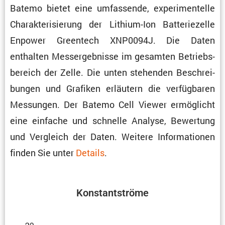
Batemo bietet eine umfas­sende, experi­men­telle
Charak­te­ri­sie­rung der Lithium-Ion Batte­rie­zelle
Enpower Green­tech XNP0094J. Die Daten
enthalten Messergeb­nisse im gesamten Betriebs­
be­reich der Zelle. Die unten stehenden Beschrei­
bungen und Grafiken erläu­tern die verfüg­baren
Messungen. Der Batemo Cell Viewer ermög­licht
eine einfache und schnelle Analyse, Bewer­tung
und Vergleich der Daten. Weitere Infor­ma­tionen
finden Sie unter
Details
.
Konstant­ströme