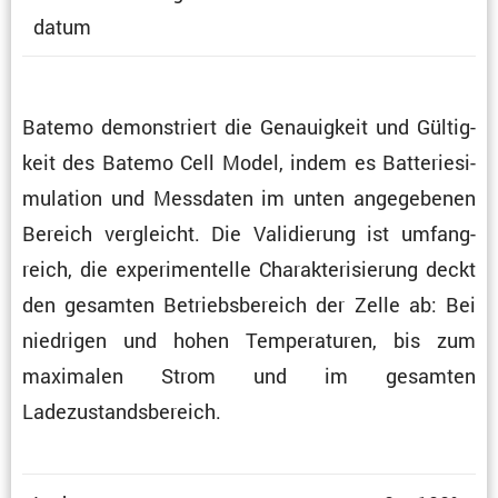
datum
Batemo demons­triert die Genau­ig­keit und Gültig­
keit des Batemo Cell Model, indem es Batte­rie­si­
mu­la­tion und Messdaten im unten angege­benen
Bereich vergleicht. Die Validie­rung ist umfang­
reich, die experi­men­telle Charak­te­ri­sie­rung deckt
den gesamten Betriebs­be­reich der Zelle ab: Bei
niedrigen und hohen Tempe­ra­turen, bis zum
maximalen Strom und im gesamten
Ladezustandsbereich.