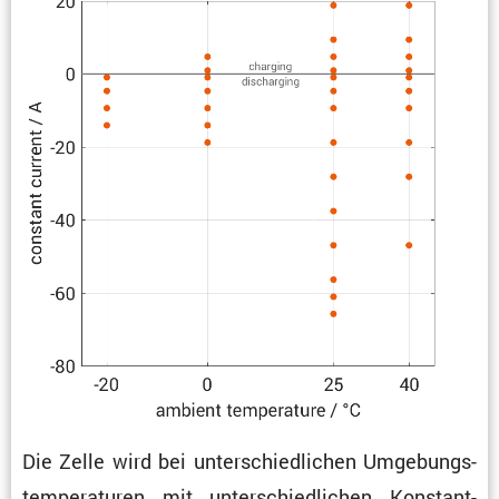
Die Zelle wird bei unter­schied­li­chen Umgebungs­
tem­pe­ra­turen mit unter­schied­li­chen Konstant­