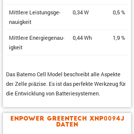
Mittlere Leistungs­ge­
0,34 W
0,5 %
nau­ig­keit
Mittlere Energie­ge­nau­
0,44 Wh
1,9 %
ig­keit
Das Batemo Cell Model beschreibt alle Aspekte
der Zelle präzise. Es ist das perfekte Werkzeug für
die Entwick­lung von Batteriesystemen.
Enpower Greentech XNP0094J
Daten