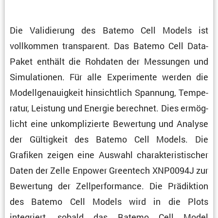
Die Validie­rung des Batemo Cell Models ist
vollkommen trans­pa­rent. Das Batemo Cell Data-
Paket enthält die Rohdaten der Messungen und
Simula­tionen. Für alle Experi­mente werden die
Modell­ge­nau­ig­keit hinsicht­lich Spannung, Tempe­
ratur, Leistung und Energie berechnet. Dies ermög­
licht eine unkom­pli­zierte Bewer­tung und Analyse
der Gültig­keit des Batemo Cell Models. Die
Grafiken zeigen eine Auswahl charak­te­ris­ti­scher
Daten der Zelle Enpower Green­tech XNP0094J zur
Bewer­tung der Zellper­for­mance. Die Prädik­tion
des Batemo Cell Models wird in die Plots
integriert, sobald das Batemo Cell Model