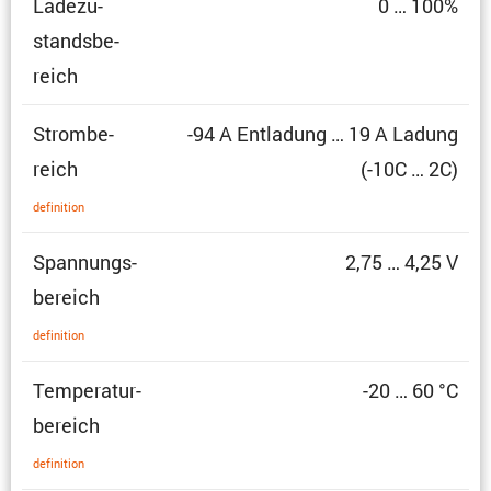
Ladezu­
0 … 100%
stands­be­
reich
Strom­be­
-94 A Entla­dung … 19 A Ladung
reich
(-10C … 2C)
defini­tion
Spannungs­
2,75 … 4,25 V
be­reich
defini­tion
Tempe­ra­tur­
-20 … 60 °C
be­reich
defini­tion