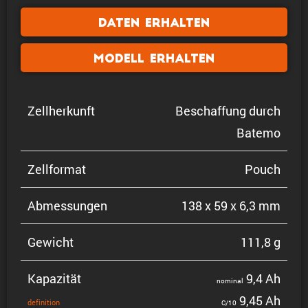
Daten erhalten
Modell erhalten
Zellher­kunft
Beschaf­fung durch
Batemo
Zellformat
Pouch
Abmes­sungen
138 x 59 x 6,3 mm
Gewicht
111,8 g
Kapazität
9,4 Ah
nominal
9,45 Ah
defini­tion
C/10