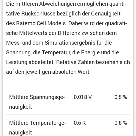
Die mittleren Abwei­chungen ermög­li­chen quanti­
ta­tive Rückschlüsse bezüg­lich der Genau­ig­keit
des Batemo Cell Models. Daher wird der quadra­ti­
sche Mittel­werts der Diffe­renz zwischen dem
Mess- und dem Simula­ti­ons­er­gebnis für die
Spannung, die Tempe­ratur, die Energie und die
Leistung abgeleitet. Relative Zahlen beziehen sich
auf den jewei­ligen absoluten Wert.
Mittlere Spannungs­ge­
0,018 V
0,5 %
nau­ig­keit
Mittlere Tempe­ra­tur­ge­
0,6 K
0,8 %
nau­ig­keit