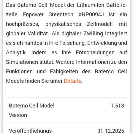
Das Batemo Cell Model der Lithium-Ion Batte­rie­
zelle Enpower Green­tech XNP0094J ist ein
hochprä­zises, physi­ka­li­sches Zellmo­dell mit
globaler Validität. Als digitaler Zwilling integriert
es sich nahtlos in Ihre Forschung, Entwick­lung und
Analytik, indem es Ihre Entschei­dungen auf
Simula­tionen stützt. Weitere Infor­ma­tionen zu den
Funktionen und Fähig­keiten des Batemo Cell
Models finden Sie unter
Details
.
Batemo Cell Model
1.513
Version
Veröf­fent­li­chungs­
31.12.2025