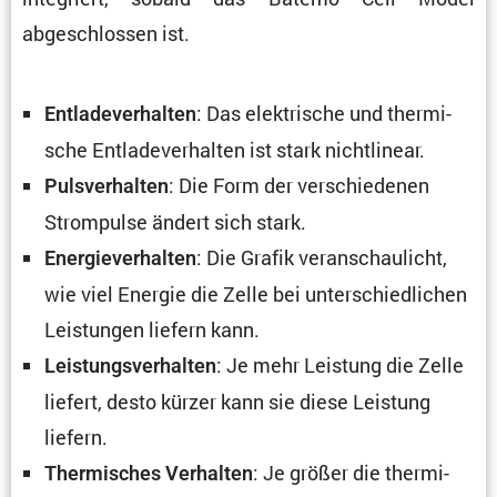
abgeschlossen ist.
: Das elektri­sche und thermi­
Entla­de­ver­halten
sche Entla­de­ver­halten ist stark nichtlinear.
: Die Form der verschie­denen
Pulsver­halten
Strom­pulse ändert sich stark.
: Die Grafik veran­schau­licht,
Energie­ver­halten
wie viel Energie die Zelle bei unter­schied­li­chen
Leistungen liefern kann.
: Je mehr Leistung die Zelle
Leistungs­ver­halten
liefert, desto kürzer kann sie diese Leistung
liefern.
: Je größer die thermi­
Thermi­sches Verhalten