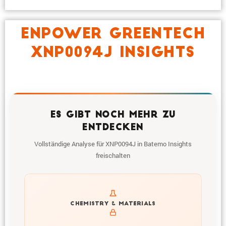
ENPOWER GREENTECH
XNP0094J INSIGHTS
ES GIBT NOCH MEHR ZU
ENTDECKEN
Vollständige Analyse für XNP0094J in Batemo Insights
freischalten
Get to know active materials for the XNP0094J
CHEMISTRY & MATERIALS