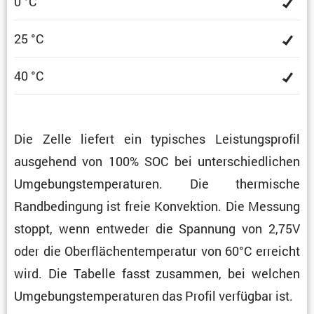
0 °C
25 °C
40 °C
Die Zelle liefert ein typisches Leistungs­profil
ausge­hend von 100% SOC bei unter­schied­li­chen
Umgebungs­tem­pe­ra­turen. Die thermi­sche
Randbe­din­gung ist freie Konvek­tion. Die Messung
stoppt, wenn entweder die Spannung von 2,75V
oder die Oberflä­chen­tem­pe­ratur von 60°C erreicht
wird. Die Tabelle fasst zusammen, bei welchen
Umgebungs­tem­pe­ra­turen das Profil verfügbar ist.