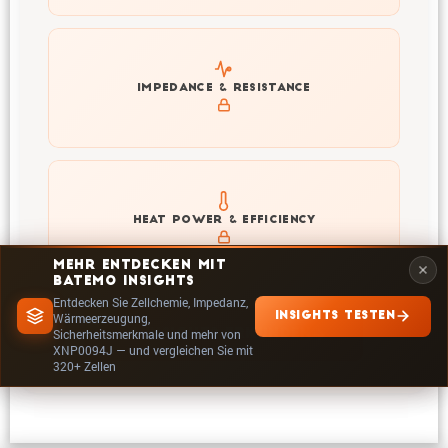
Explore impedance spectrum and DCIR (SOC, T) of
IMPEDANCE & RESISTANCE
XNP0094J
Explore heat generation and cell efficiency at different
HEAT POWER & EFFICIENCY
temperatures and powers of XNP0094J
MEHR ENTDECKEN MIT
BATEMO INSIGHTS
Entdecken Sie Zellchemie, Impedanz,
INSIGHTS TESTEN
Wärmeerzeugung,
Sicherheitsmerkmale und mehr von
IN INSIGHTS ERKUNDEN
XNP0094J — und vergleichen Sie mit
320+ Zellen