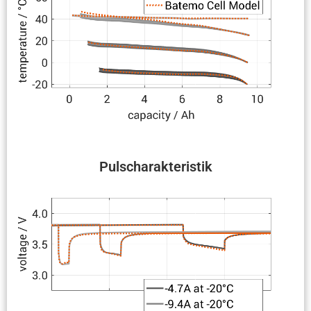
Pulscha­rak­te­ristik