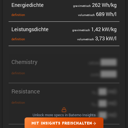
Energie­dichte
262 Wh/kg
gravi­me­trisch
689 Wh/l
defini­tion
volume­trisch
Leistungs­dichte
1,42 kW/kg
gravi­me­trisch
3,73 kW/l
defini­tion
volume­trisch
Chemistry
████
cathode
████
definition
anode
Resistance
██ mΩ
R
AC
██ mΩ
definition
R
pol
██ mΩ
Unlock more specs in Batemo Insights
DCIR
MIT INSIGHTS FREISCHALTEN