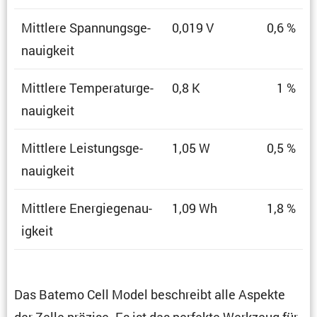
Mittlere Spannungs­ge­
0,019 V
0,6 %
nau­ig­keit
Mittlere Tempe­ra­tur­ge­
0,8 K
1 %
nau­ig­keit
Mittlere Leistungs­ge­
1,05 W
0,5 %
nau­ig­keit
Mittlere Energie­ge­nau­
1,09 Wh
1,8 %
ig­keit
Das Batemo Cell Model beschreibt alle Aspekte