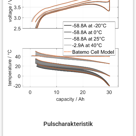
Pulscha­rak­te­ristik