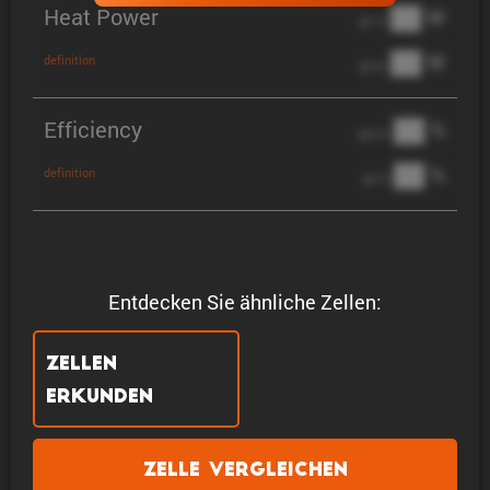
Heat Power
██ W
@ 1C
██ W
definition
@ 3C
Efficiency
██ %
@ C/2
██ %
definition
@ 1C
Entdecken Sie ähnliche Zellen:
Zellen
erkunden
Zelle vergleichen