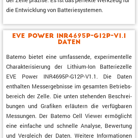
der Zelle präzise. Es ist das perfekte Werkzeug für
die Entwick­lung von Batteriesystemen.
EVE Power INR4695P-G12P-V1.1
Daten
Batemo bietet eine umfas­sende, experi­men­telle
Charak­te­ri­sie­rung der Lithium-Ion Batte­rie­zelle
EVE Power INR4695P-G12P-V1.1. Die Daten
enthalten Messergeb­nisse im gesamten Betriebs­
be­reich der Zelle. Die unten stehenden Beschrei­
bungen und Grafiken erläu­tern die verfüg­baren
Messungen. Der Batemo Cell Viewer ermög­licht
eine einfache und schnelle Analyse, Bewer­tung
und Vergleich der Daten. Weitere Infor­ma­tionen