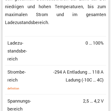
niedrigen und hohen Tempe­ra­turen, bis zum
maximalen Strom und im gesamten
Ladezustandsbereich.
Ladezu­
0 … 100%
stands­be­
reich
Strom­be­
-294 A Entla­dung … 118 A
reich
Ladung (-10C … 4C)
defini­tion
Spannungs­
2,5 … 4,2 V
be­reich