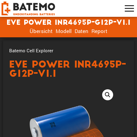
EVE Power INR4695P-G12P-V1.1
Übersicht
Modell
Daten
Report
Batemo Cell Explorer
EVE Power INR4695P-
G12P-V1.1