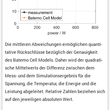
Die mittleren Abwei­chungen ermög­li­chen quanti­
ta­tive Rückschlüsse bezüg­lich der Genau­ig­keit
des Batemo Cell Models. Daher wird der quadra­ti­
sche Mittel­werts der Diffe­renz zwischen dem
Mess- und dem Simula­ti­ons­er­gebnis für die
Spannung, die Tempe­ratur, die Energie und die
Leistung abgeleitet. Relative Zahlen beziehen sich
auf den jewei­ligen absoluten Wert.