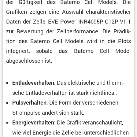
der Gültig­keit des Batemo Cell Models. Die
Grafiken zeigen eine Auswahl charak­te­ris­ti­scher
Daten der Zelle EVE Power INR4695P-G12P-V1.1
zur Bewer­tung der Zellper­for­mance. Die Prädik­
tion des Batemo Cell Models wird in die Plots
integriert, sobald das Batemo Cell Model
abgeschlossen ist.
: Das elektri­sche und thermi­
Entla­de­ver­halten
sche Entla­de­ver­halten ist stark nichtlinear.
: Die Form der verschie­denen
Pulsver­halten
Strom­pulse ändert sich stark.
: Die Grafik veran­schau­licht,
Energie­ver­halten
wie viel Energie die Zelle bei unter­schied­li­chen