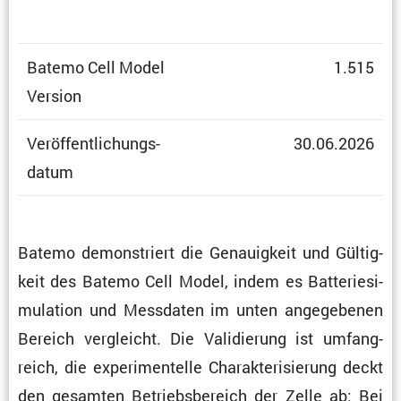
Batemo Cell Model
1.515
Version
Veröf­fent­li­chungs­
30.06.2026
datum
Batemo demons­triert die Genau­ig­keit und Gültig­
keit des Batemo Cell Model, indem es Batte­rie­si­
mu­la­tion und Messdaten im unten angege­benen
Bereich vergleicht. Die Validie­rung ist umfang­
reich, die experi­men­telle Charak­te­ri­sie­rung deckt
den gesamten Betriebs­be­reich der Zelle ab: Bei