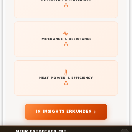
CHEMISTRY & MATERIALS
V1.1
Explore impedance spectrum and DCIR (SOC, T) of
IMPEDANCE & RESISTANCE
INR4695P-G12P-V1.1
Explore heat generation and cell efficiency at different
HEAT POWER & EFFICIENCY
temperatures and powers of INR4695P-G12P-V1.1
IN INSIGHTS ERKUNDEN
MEHR ENTDECKEN MIT