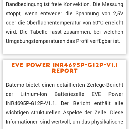
Randbe­din­gung ist freie Konvek­tion. Die Messung
stoppt, wenn entweder die Spannung von 2,5V
oder die Oberflä­chen­tem­pe­ratur von 60°C erreicht
wird. Die Tabelle fasst zusammen, bei welchen
Umgebungs­tem­pe­ra­turen das Profil verfügbar ist.
EVE Power INR4695P-G12P-V1.1
Report
Batemo bietet einen detail­lierten Zerlege-Bericht
der Lithium-Ion Batte­rie­zelle EVE Power
INR4695P-G12P-V1.1. Der Bericht enthält alle
wichtigen struk­tu­rellen Aspekte der Zelle. Diese
Infor­ma­tionen sind wertvoll, um das physi­ka­li­sche