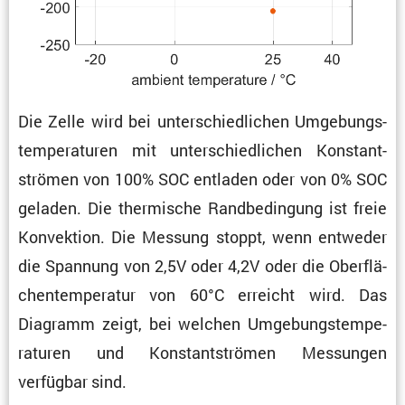
Die Zelle wird bei unter­schied­li­chen Umgebungs­
tem­pe­ra­turen mit unter­schied­li­chen Konstant­
strömen von 100% SOC entladen oder von 0% SOC
geladen. Die thermi­sche Randbe­din­gung ist freie
Konvek­tion. Die Messung stoppt, wenn entweder
die Spannung von 2,5V oder 4,2V oder die Oberflä­
chen­tem­pe­ratur von 60°C erreicht wird. Das
Diagramm zeigt, bei welchen Umgebungs­tem­pe­
ra­turen und Konstant­strömen Messungen
verfügbar sind.