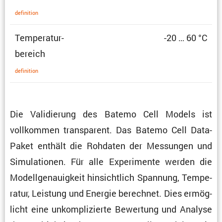
defini­tion
Tempe­ra­tur­
-20 … 60 °C
be­reich
defini­tion
Die Validie­rung des Batemo Cell Models ist
vollkommen trans­pa­rent. Das Batemo Cell Data-
Paket enthält die Rohdaten der Messungen und
Simula­tionen. Für alle Experi­mente werden die
Modell­ge­nau­ig­keit hinsicht­lich Spannung, Tempe­
ratur, Leistung und Energie berechnet. Dies ermög­
licht eine unkom­pli­zierte Bewer­tung und Analyse