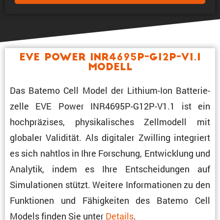
EVE Power INR4695P-G12P-V1.1
Modell
Das Batemo Cell Model der Lithium-Ion Batte­rie­
zelle EVE Power INR4695P-G12P-V1.1 ist ein
hochprä­zises, physi­ka­li­sches Zellmo­dell mit
globaler Validität. Als digitaler Zwilling integriert
es sich nahtlos in Ihre Forschung, Entwick­lung und
Analytik, indem es Ihre Entschei­dungen auf
Simula­tionen stützt. Weitere Infor­ma­tionen zu den
Funktionen und Fähig­keiten des Batemo Cell
Models finden Sie unter
Details
.