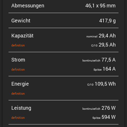
Abmes­sungen
46,1 x 95 mm
Gewicht
417,9 g
Kapazität
29,4 Ah
nominal
29,5 Ah
defini­tion
C/10
Strom
77,5 A
konti­nu­ier­lich
164 A
defini­tion
Spitze
Energie
109,5 Wh
C/10
defini­tion
Leistung
276 W
konti­nu­ier­lich
594 W
defini­tion
Spitze