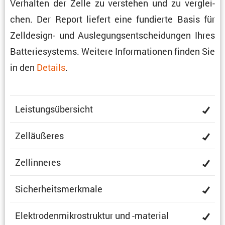
Verhalten der Zelle zu verstehen und zu verglei­
chen. Der Report liefert eine fundierte Basis für
Zellde­sign- und Ausle­gungs­ent­schei­dungen Ihres
Batte­rie­sys­tems. Weitere Infor­ma­tionen finden Sie
in den
Details
.
Leistungs­über­sicht
Zelläu­ßeres
Zellin­neres
Sicher­heits­merk­male
Elektro­den­mi­kro­struktur und -material