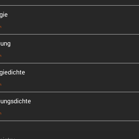
gie
n
tung
n
gie­dichte
n
tungs­dichte
n