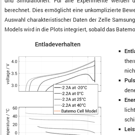
und Simula­tionen. Für alle Experi­mente werden die
berechnet. Dies ermög­licht eine unkom­pli­zierte Bew
Auswahl charak­te­ris­ti­scher Daten der Zelle Samsun
Models wird in die Plots integriert, sobald das Batem
Entla­de­ver­halten
Entl
ther
nich
Puls
dene
Ener
lich
schi
Leis