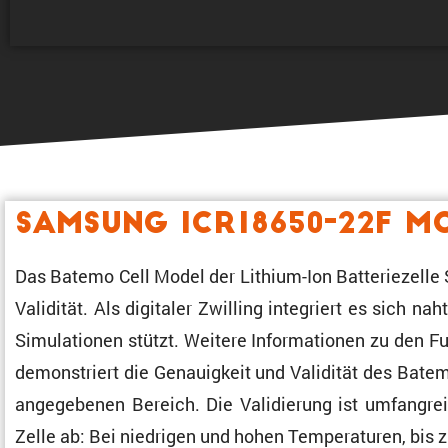
Samsung ICR18650-22F M
Das Batemo Cell Model der Lithium-Ion Batte­rie­zelle 
Validität. Als digitaler Zwilling integriert es sich n
Simula­tionen stützt. Weitere Infor­ma­tionen zu den 
demons­triert die Genau­ig­keit und Validität des Bate
angege­benen Bereich. Die Validie­rung ist umfang­reic
Zelle ab: Bei niedrigen und hohen Tempe­ra­turen, b