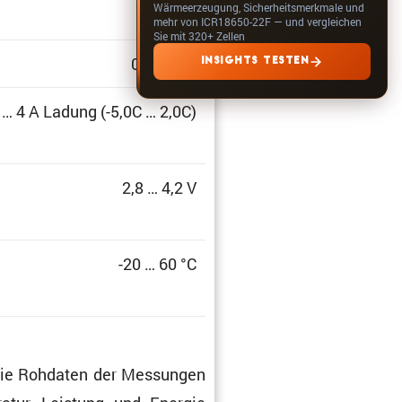
Wärmeerzeugung, Sicherheitsmerkmale und
mehr von ICR18650-22F — und vergleichen
Sie mit 320+ Zellen
0 … 100%
INSIGHTS TESTEN
 … 4 A Ladung (-5,0C … 2,0C)
2,8 … 4,2 V
-20 … 60 °C
t die Rohdaten der Messungen