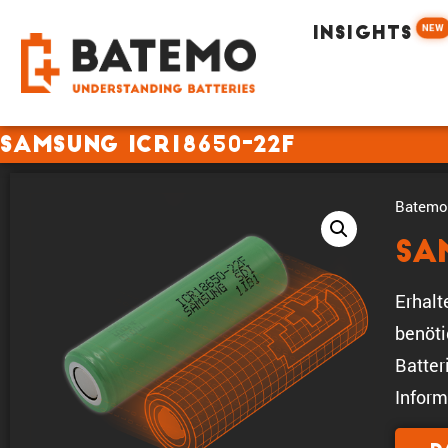
NEW
INSIGHTS
Samsung ICR18650-22F
Batemo 
Sa
Erhalt
benöt
Batter
Inform