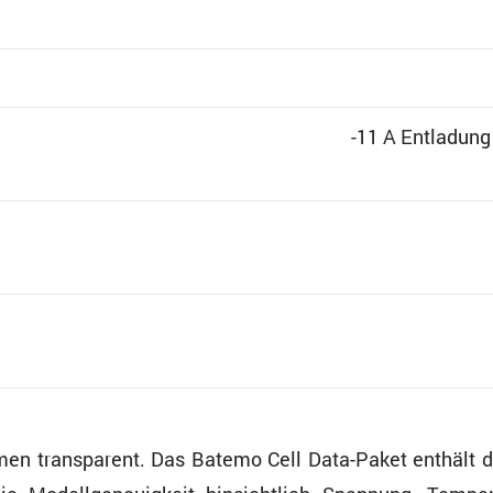
-11 A Entla­dung
men trans­pa­rent. Das Batemo Cell Data-Paket enthäl