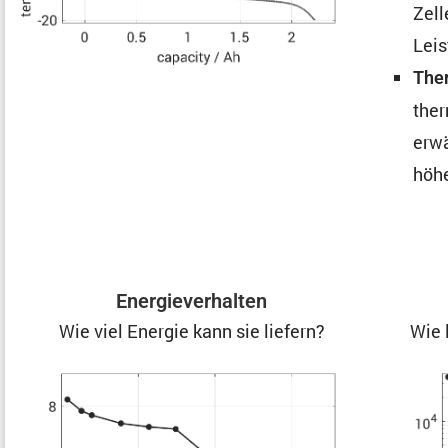
Zell
Leis
Ther
ther
erwä
höhe
Energie­ver­halten
Wie viel Energie kann sie liefern?
Wie 