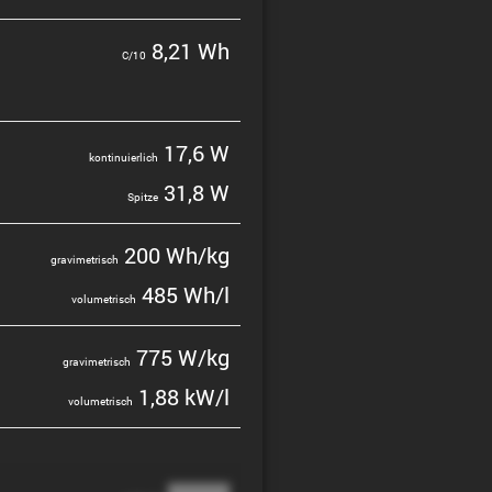
8,21 Wh
C/10
17,6 W
konti­nu­ier­lich
31,8 W
Spitze
200 Wh/kg
gravi­me­trisch
485 Wh/l
volume­trisch
775 W/kg
gravi­me­trisch
1,88 kW/l
volume­trisch