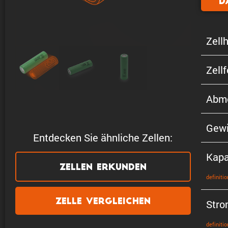
D
Zellh
Zell
Abme
Gewi
Entdecken Sie ähnliche Zellen:
Kapa
Zellen erkunden
defini­tio
Zelle vergleichen
Stro
defini­tio