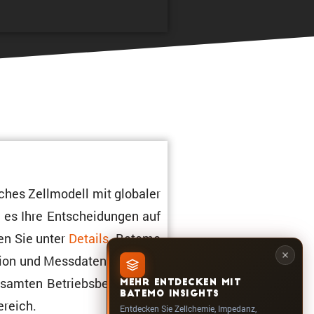
ches Zellmo­dell mit globaler
m es Ihre Entschei­dungen auf
den Sie unter
Details
. Batemo
a­tion und Messdaten im unten
esamten Betriebs­be­reich der
MEHR ENTDECKEN MIT
BATEMO INSIGHTS
ereich.
Entdecken Sie Zellchemie, Impedanz,