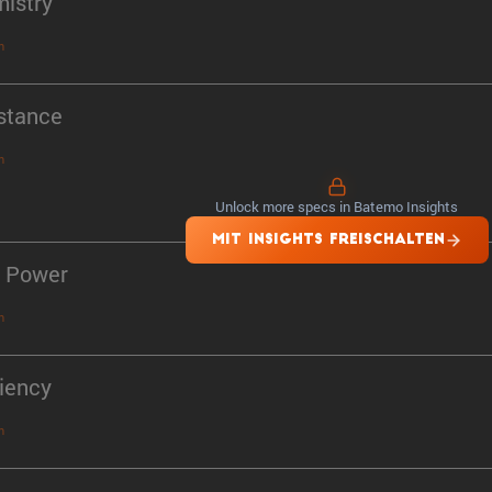
istry
n
stance
n
Unlock more specs in Batemo Insights
MIT INSIGHTS FREISCHALTEN
 Power
n
ciency
n