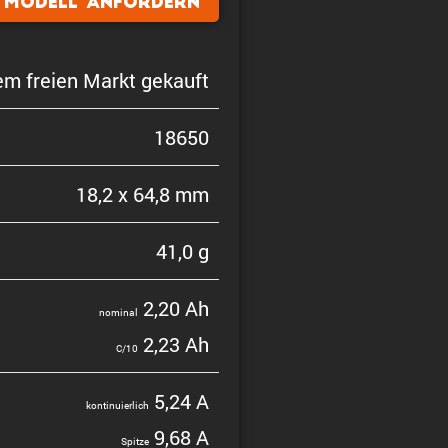
Modell anfordern
em freien Markt gekauft
18650
18,2 x 64,8 mm
41,0 g
2,20 Ah
nominal
2,23 Ah
C/10
5,24 A
konti­nu­ier­lich
9,68 A
Spitze