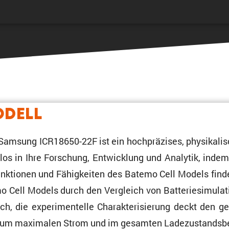
odell
Samsung ICR18650-22F ist ein hochprä­zises, physi­ka­li­s
ahtlos in Ihre Forschung, Entwick­lung und Analytik, inde
Funktionen und Fähig­keiten des Batemo Cell Models fin
mo Cell Models durch den Vergleich von Batte­rie­si­mu­l
h, die experi­men­telle Charak­te­ri­sie­rung deckt den g
is zum maximalen Strom und im gesamten Ladezustandsb