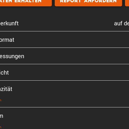
aten erhalten
Report anfordern
er­kunft
auf d
format
s­sungen
cht
zität
n
m
n