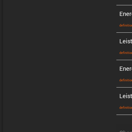
Ener
defini­tio
Leis
defini­tio
Ener
defini­tio
Leis
defini­tio