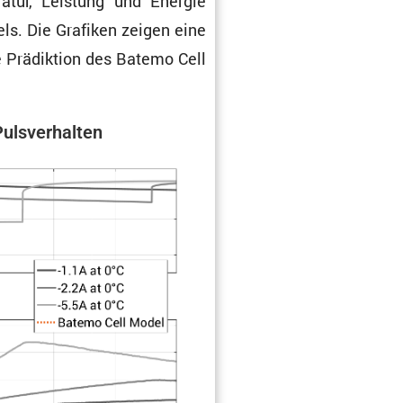
­ratur, Leistung und Energie
els. Die Grafiken zeigen eine
e Prädik­tion des Batemo Cell
ulsver­halten