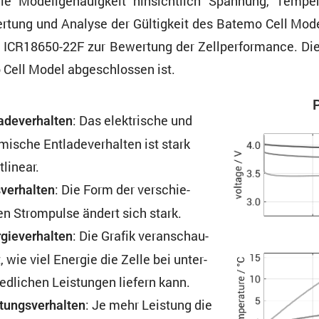
 Modell­ge­nau­ig­keit hinsicht­lich Spannung, Tempe
er­tung und Analyse der Gültig­keit des Batemo Cell Mod
g ICR18650-22F zur Bewer­tung der Zellper­for­mance. Di
o Cell Model abgeschlossen ist.
P
: Das elektri­sche und
a­de­ver­halten
mi­sche Entla­de­ver­halten ist stark
tlinear.
: Die Form der verschie­
ver­halten
n Strom­pulse ändert sich stark.
: Die Grafik veran­schau­
gie­ver­halten
t, wie viel Energie die Zelle bei unter­
ed­li­chen Leistungen liefern kann.
: Je mehr Leistung die
tungs­ver­halten