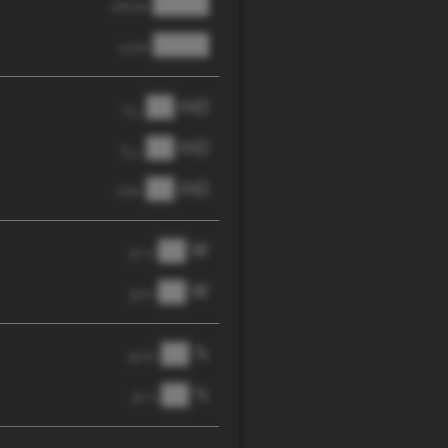
████
cathode
████
anode
██ mΩ
R
AC
██ mΩ
R
pol
██ mΩ
DCIR
██ W
@ 1C
██ W
@ 3C
██ %
@ C/2
██ %
@ 1C