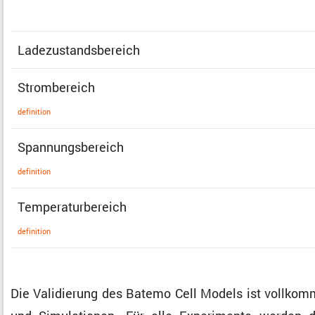
Ladezu­stands­be­reich
Strom­be­reich
defini­tion
Spannungs­be­reich
defini­tion
Tempe­ra­tur­be­reich
defini­tion
Die Validie­rung des Batemo Cell Models ist vollkom