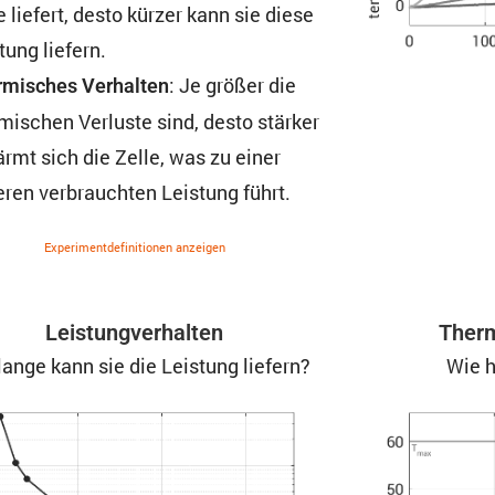
e liefert, desto kürzer kann sie diese
tung liefern.
: Je größer die
mi­sches Verhalten
mi­schen Verluste sind, desto stärker
rmt sich die Zelle, was zu einer
ren verbrauchten Leistung führt.
Experi­ment­de­fi­ni­tionen anzeigen
Leistung­ver­halten
Therm
lange kann sie die Leistung liefern?
Wie h