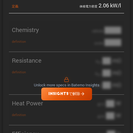
2.06 kW/l
定義
体積電力密度
Chemistry
████
cathode
████
definition
anode
Resistance
██ mΩ
R
AC
██ mΩ
definition
R
pol
██ mΩ
Unlock more specs in Batemo Insights
DCIR
INSIGHTSで解除
Heat Power
██ W
@ 1C
██ W
definition
@ 3C