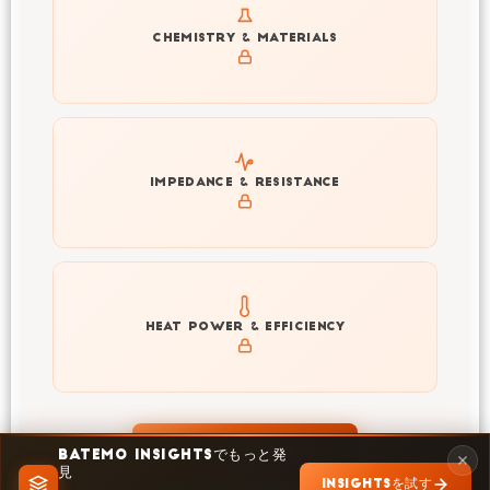
Get to know active materials for the INR21700-M50T
CHEMISTRY & MATERIALS
Explore impedance spectrum and DCIR (SOC, T) of
IMPEDANCE & RESISTANCE
INR21700-M50T
Explore heat generation and cell efficiency at different
HEAT POWER & EFFICIENCY
temperatures and powers of INR21700-M50T
INSIGHTSで探索
BATEMO INSIGHTSでもっと発
見
INSIGHTSを試す