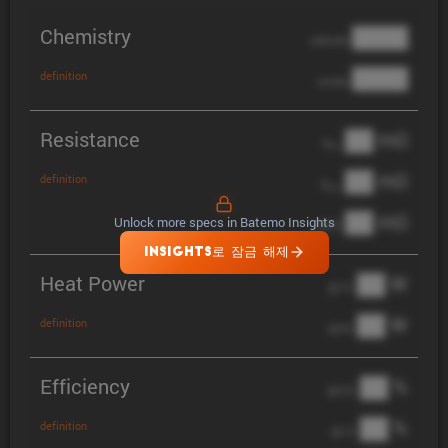
Chemistry
████
cathode
████
definition
anode
Resistance
██ mΩ
R
AC
██ mΩ
definition
R
pol
██ mΩ
Unlock more specs in Batemo Insights
DCIR
INSIGHTS로 잠금 해제
Heat Power
██ W
@ 1C
██ W
definition
@ 3C
Efficiency
██ %
@ C/2
██ %
definition
@ 1C