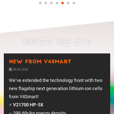
바테모의 최신 소식:
New from V4SMART
24.02.2026
We’ve extended the technology front with two
new flagship next generation lithium-ion cells
from V4Smart!
⚡
V21700 HP-5X
– 299 Wh/kg energy density