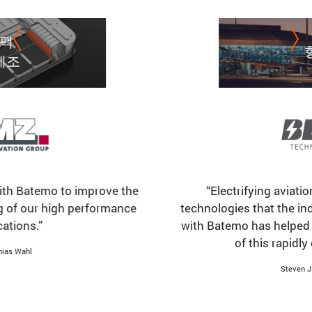
항공
항공
y
“Batemo Cell Models provide deep insights into cell
“Batemo Cells help accelerate the development and sig
“Electrifying aviation requires the best cell
ry
behavior, helping us optimize performance, efficiency
off of our high performance battery systems across a
technologies that the industry has to offer. Working
range of business applications including motorsport
and lifespan of our battery systems.”
with Batemo has helped us stay at the cutting edge
electrification.“
of this rapidly evolving market.”
Matija Matijašić
Timothy Engstrom
Steven J. Foland, PhD