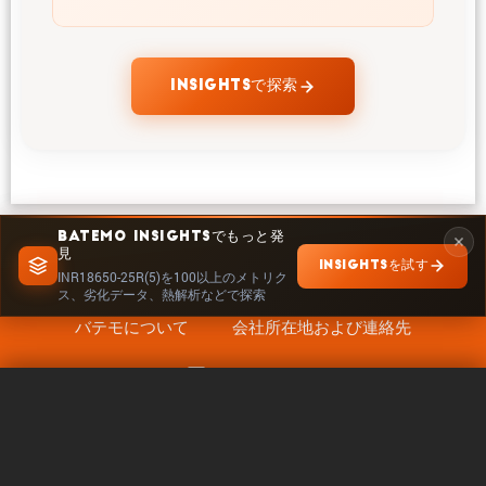
INSIGHTSで探索
BATEMO INSIGHTSでもっと発
見
INSIGHTSを試す
INR18650-25R(5)を100以上のメトリク
ス、劣化データ、熱解析などで探索
バテモについて
会社所在地および連絡先
キャリア
フォローする
法的事項
0 / 5
クリア
今すぐ比較
クッキー設定