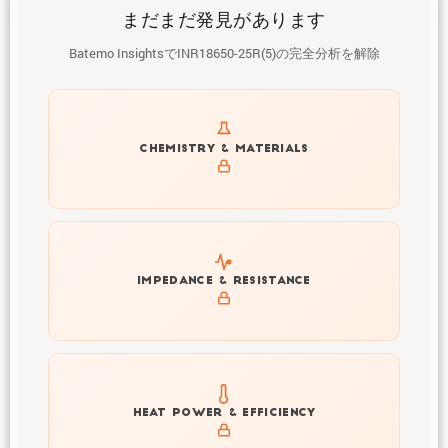
まだまだ発見があります
Batemo InsightsでINR18650-25R(5)の完全分析を解除
Get to know active materials for the INR18650-25R(5)
CHEMISTRY & MATERIALS
Explore impedance spectrum and DCIR (SOC, T) of
IMPEDANCE & RESISTANCE
INR18650-25R(5)
Explore heat generation and cell efficiency at different
HEAT POWER & EFFICIENCY
temperatures and powers of INR18650-25R(5)