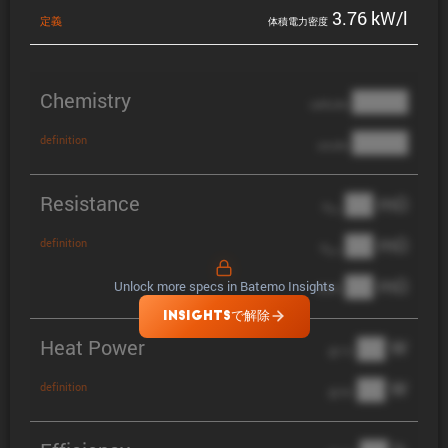
3.76 kW/l
定義
体積電力密度
Chemistry
████
cathode
████
definition
anode
Resistance
██ mΩ
R
AC
██ mΩ
definition
R
pol
██ mΩ
Unlock more specs in Batemo Insights
DCIR
INSIGHTSで解除
Heat Power
██ W
@ 1C
██ W
definition
@ 3C