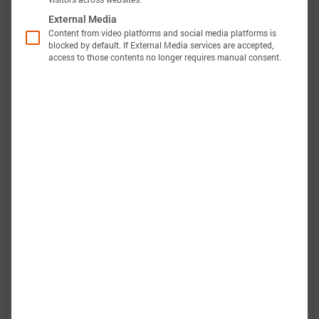
External Media
电池数据包含原始测量数据和仿真数据。所有实验
Content from video platforms and social media platforms is
都会计算电压、温度、功率和能量的准确性。这使
blocked by default. If External Media services are accepted,
access to those contents no longer requires manual consent.
得可以轻松评估和分析巴特莫电池模型的有效性。
图表显示了电池“CATL Lotus Eletre R”的特性数据
选项，以评估电池性能。当巴特莫电池模型完成
后，将包括预测结果。
：电气和热放电行为强烈非线性。
放电特性
：不同电流脉冲的形状发生显著变化。
脉冲特性
：图表展示了电池在不同功率下能够提
能量特性
供多少能量。
：电池提供的功率越大，其提供功率的
功率特性
时间越短。