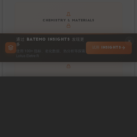
Get to know active materials for the Lotus Eletre R
CHEMISTRY & MATERIALS
通过 BATEMO INSIGHTS 发现更
多
试用 INSIGHTS
使用 100+ 指标、老化数据、热分析等探索
Lotus Eletre R
Explore impedance spectrum and DCIR (SOC, T) of
IMPEDANCE & RESISTANCE
Lotus Eletre R
0 / 5
清除
立即比较
Explore heat generation and cell efficiency at different
HEAT POWER & EFFICIENCY
temperatures and powers of Lotus Eletre R
在 INSIGHTS 中探索