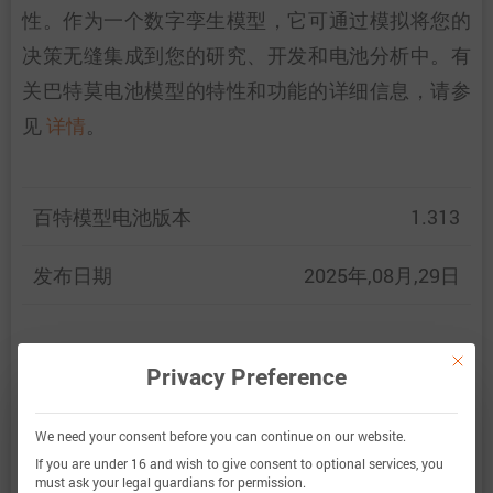
性。作为一个数字孪生模型，它可通过模拟将您的
决策无缝集成到您的研究、开发和电池分析中。有
关巴特莫电池模型的特性和功能的详细信息，请参
见
详情
。
百特模型电池版本
1.313
发布日期
2025年,08月,29日
This bu
百特模型通过比较以下范围内的电池仿真和测量数
Privacy Preference
据，展示了百特模型电池的准确性和有效性。验证
We need your consent before you can continue on our website.
非常广泛，实验特性覆盖了电池的整个操作区域：
If you are under 16 and wish to give consent to optional services, you
在低温和高温下，直到最大电流，并且在整个电量
must ask your legal guardians for permission.