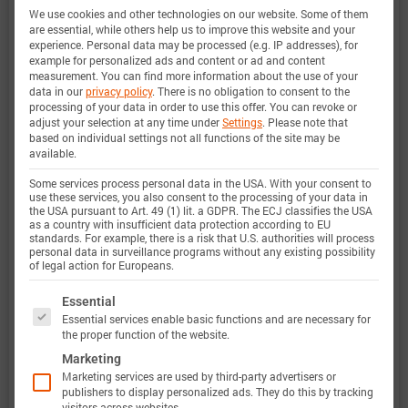
We use cookies and other technologies on our website. Some of them
范围内。
are essential, while others help us to improve this website and your
experience.
Personal data may be processed (e.g. IP addresses), for
example for personalized ads and content or ad and content
measurement.
You can find more information about the use of your
电量范围
0 … 100%
data in our
privacy policy
.
There is no obligation to consent to the
processing of your data in order to use this offer.
You can revoke or
adjust your selection at any time under
Settings
.
Please note that
based on individual settings not all functions of the site may be
电流范围
-1264 A 放电 … 646 A 充电 (-8C
available.
… 4C)
定义
Some services process personal data in the USA. With your consent to
use these services, you also consent to the processing of your data in
the USA pursuant to Art. 49 (1) lit. a GDPR. The ECJ classifies the USA
电压范围
2.5 … 4.35 V
as a country with insufficient data protection according to EU
standards. For example, there is a risk that U.S. authorities will process
personal data in surveillance programs without any existing possibility
定义
of legal action for Europeans.
温度范围
-20 … 60 °C
The following is a list of service groups for which 
Essential
Essential services enable basic functions and are necessary for
定义
the proper function of the website.
Marketing
Marketing services are used by third-party advertisers or
publishers to display personalized ads. They do this by tracking
此外，巴特莫电池模型的验证将完全透明。巴特莫
visitors across websites.