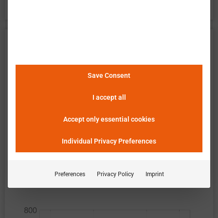
CATL 宁德时代 Lotus Eletre R 数据
巴特莫 提供电池单元 CATL Lotus Eletre R 的广泛实
验特性评估。数据包含了电池在所有操作区域的测
Save Consent
量结果。以下说明和图表描述并展示了可用的测量
I accept all
结果。巴特莫 单元查看器使得数据的简便和快速分
Accept only essential cookies
析、评估及比较成为可能。
请点击这里查看详细信
息
。
Individual Privacy Preferences
Preferences
Privacy Policy
Imprint
恒定电流