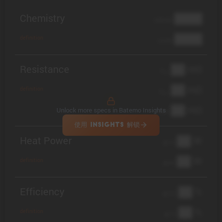
Chemistry
████
cathode
████
definition
anode
Resistance
██ mΩ
R
AC
██ mΩ
definition
R
pol
██ mΩ
Unlock more specs in Batemo Insights
DCIR
使用 INSIGHTS 解锁
Heat Power
██ W
@ 1C
██ W
definition
@ 3C
Efficiency
██ %
@ C/2
██ %
definition
@ 1C