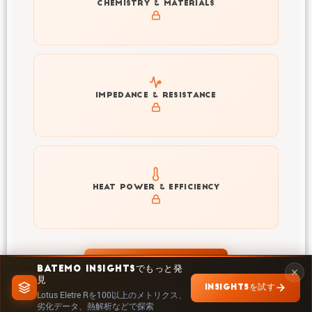
Get to know active materials for the Lotus Eletre R
CHEMISTRY & MATERIALS
Explore impedance spectrum and DCIR (SOC, T) of
IMPEDANCE & RESISTANCE
Lotus Eletre R
Explore heat generation and cell efficiency at different
HEAT POWER & EFFICIENCY
temperatures and powers of Lotus Eletre R
INSIGHTSで探索
BATEMO INSIGHTSでもっと発
見
INSIGHTSを試す
Lotus Eletre Rを100以上のメトリクス、
劣化データ、熱解析などで探索