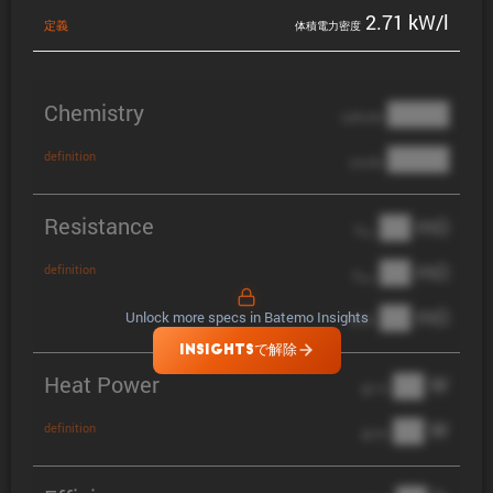
2.71 kW/l
定義
体積電力密度
Chemistry
████
cathode
████
definition
anode
Resistance
██ mΩ
R
AC
██ mΩ
definition
R
pol
██ mΩ
Unlock more specs in Batemo Insights
DCIR
INSIGHTSで解除
Heat Power
██ W
@ 1C
██ W
definition
@ 3C